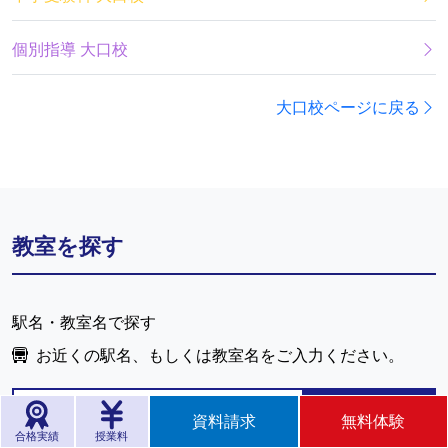
個別指導 大口校
大口校ページに戻る
教室を探す
駅名・教室名で探す
お近くの駅名、もしくは教室名をご入力ください。
資料請求
無料体験
検索する
合格実績
授業料