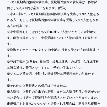
※7月+夏期講習無料体験授業、夏期講習無料体験授業は、体験諸
費として3,300円が必要になります。(税込)
※小3～小6で、7月+夏期講習無料体験授業を受講して9月入塾をさ
れる方、もしくは夏期講習無料体験授業を受講して9月入塾をされ
る方の特典です。
※小中学部もしくはおうちでRinkaiへご入塾いただく方が対象で
す。個別指導セレクト、中学受験科へのご入塾の場合は対象外で
す。
※臨海セミナー・セレクトで1年以内に授業を受けた方は対象外で
す。
※登録手数料(入塾時)、維持費、模擬試験代、教材費、各種講座料
は通常通りの費用となりますので予めご了承ください。
※ジュニア英会話、小5・6の映像理社は授業料無料の対象外で
す。
※その他の入塾特典との併用はできません。
※入塾後、入塾月の月末での退塾、または入塾月翌月の受講がなか
った場合には遡って授業料を全額請求させていただきます。また、
正規費用をお支払いいただかず退塾される場合は、遡り正規費用を