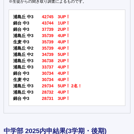
※生徒からの聞き取り調査によるものです。
浦島丘 中3
42⤴45 3UP！
錦台 中3
43⤴44 1UP！
錦台 中3
37⤴39 2UP！
浦島丘 中3
35⤴39 4UP！
生麦 中3
35⤴39 4UP！
浦島丘 中2
35⤴39 4UP！
浦島丘 中2
34⤴39 5UP！
浦島丘 中3
36⤴38 2UP！
浦島丘 中3
33⤴37 4UP！
錦台 中3
30⤴34 4UP！
生麦 中2
30⤴34 4UP！
浦島丘 中3
29⤴34 5UP！ 2名！
浦島丘 中3
28⤴32 4UP！
錦台 中3
28⤴31 3UP！
中学部 2025内申結果(3学期・後期)