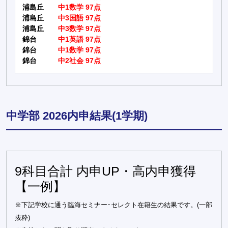
浦島丘
中1数学 97点
浦島丘
中3国語 97点
浦島丘
中3数学 97点
錦台
中1英語 97点
錦台
中1数学 97点
錦台
中2社会 97点
中学部 2026内申結果(1学期)
9科目合計 内申UP・高内申獲得
【一例】
※下記学校に通う臨海セミナー･セレクト在籍生の結果です。(一部
抜粋)