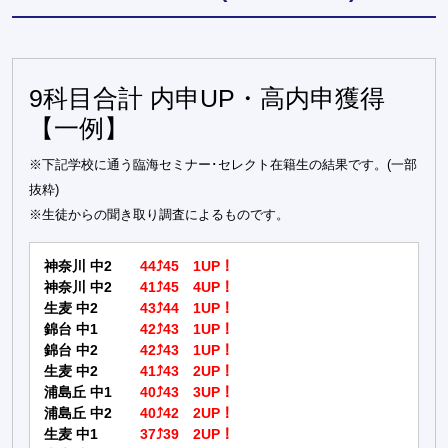
9科目合計 内申UP・高内申獲得
【一例】
※下記学校に通う臨海セミナー･セレクト在籍生の結果です。(一部
抜粋)
※生徒からの聞き取り調査によるものです。
神奈川 中2
44⤴45 1UP！
神奈川 中2
41⤴45 4UP！
生麦 中2
43⤴44 1UP！
錦台 中1
42⤴43 1UP！
錦台 中2
42⤴43 1UP！
生麦 中2
41⤴43 2UP！
浦島丘 中1
40⤴43 3UP！
浦島丘 中2
40⤴42 2UP！
生麦 中1
37⤴39 2UP！