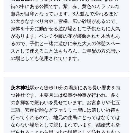
街の中にある公園です。紫、赤、黄色のカラフルな
遊具が目印となっています。3人並んで滑れるほど
の大きなすべり台や、雲梯、広い砂場があるので、
身体を十分に動かせる遊び場として子供たちに人気
があります。ベンチや藤の花が装飾された木陰もあ
るので、子供と一緒に遊びに来た大人の休憩スペー
スとして使えることはもちろん、ご年配の方の憩い
の場としても使用されています。
茨木神社
駅から徒歩10分の場所にある長い歴史を持
つ神社です。主要月には祭事や神事が行われ、多く
の参拝客で賑わいを見せています。お宮参りや七五
三詣、安産祈願などファミリー層には嬉しい祈祷も
行ってくれるので、地元の住民にとってはなくては
ならない場所として親しまれています。結婚式も挙
げられることから思い出の場所として訪れる方もい