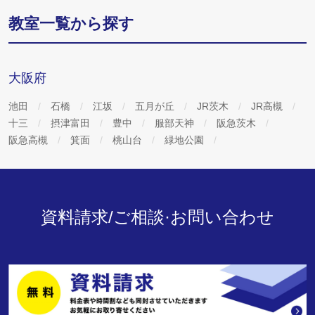
教室一覧から探す
大阪府
池田
石橋
江坂
五月が丘
JR茨木
JR高槻
十三
摂津富田
豊中
服部天神
阪急茨木
阪急高槻
箕面
桃山台
緑地公園
資料請求/ご相談·お問い合わせ