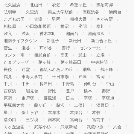
北久里浜
北山田
衣笠
希望ヶ丘
鵠沼海岸
弘明寺
久里浜
県立大学駅前
高座渋谷
港南台
こどもの国
古淵
駒岡
相模大野
さがみ野
相模原
小田急相模原
鷺沼
座間
寒川
汐入
渋沢
神木本町
湘南台
湘南深沢
湘南ライフタウン
新逗子
新松田
新百合ヶ丘
菅生
瀬谷
芹が谷
善行
センター北
センター南
相武台前
高田
武山
立場
たまプラーザ
茅ヶ崎
茅ヶ崎高田
中央林間
長後
辻堂
都筑ふれあいの丘
綱島
鶴ヶ峰
鶴見
東海大学前
十日市場
戸塚
富岡
中川
中田
長津田
中野島
仲町台
中山
西横浜
能見台
野比
登戸
橋本
秦野
原宿
東戸塚
屏風浦
日吉
平塚
平塚旭
平塚四之宮
藤が丘
藤沢
二俣川
淵野辺
星川
保土ヶ谷
本厚木
本郷台
本牧
溝の口
三ツ境
南林間
宮崎台
宮前平
向ヶ丘遊園
武蔵小杉
武蔵新城
武蔵中原
六会
六浦
六ツ川
元住吉
大和
大和市役所前