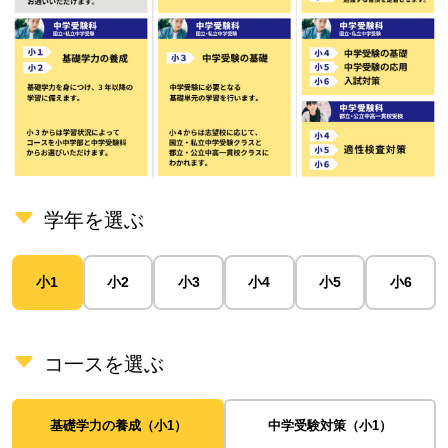
学年を選ぶ
小1
小2
小3
小4
小5
小6
コ一スを選ぶ
基礎学力の養成（小1）
中学受験対策（小1）