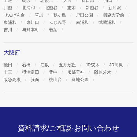
上尾
朝霞
朝霞台
大宮
春日部
川口
川越
北浦和
北越谷
志木
新越谷
新所沢
せんげん台
草加
鶴ヶ島
戸田公園
獨協大学前
東浦和
東川口
ふじみ野
南浦和
武蔵浦和
吉川
与野本町
若葉
大阪府
池田
石橋
江坂
五月が丘
JR茨木
JR高槻
十三
摂津富田
豊中
服部天神
阪急茨木
阪急高槻
箕面
桃山台
緑地公園
資料請求/ご相談·お問い合わせ