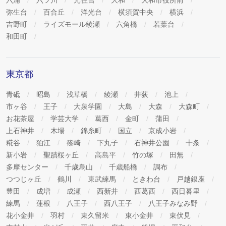
弥生台
百合丘
洋光台
横須賀中央
横浜
吉野町
ライズモール綾瀬
六角橋
若葉台
和田町
東京都
青砥
昭島
浅草橋
綾瀬
井荻
池上
市ヶ谷
王子
大泉学園
大島
大森
大森町
お花茶屋
学芸大学
葛西
金町
蒲田
上石神井
木場
錦糸町
国立
京成小岩
糀谷
狛江
篠崎
下丸子
石神井公園
十条
新小岩
聖蹟桜ヶ丘
高島平
竹の塚
田無
多摩センター
千歳烏山
千歳船橋
調布
つつじヶ丘
鶴川
東武練馬
ときわ台
戸越銀座
豊田
成増
成瀬
西新井
西葛西
西日暮里
練馬
蓮根
八王子
西八王子
八王子みなみ野
花小金井
羽村
東久留米
東小金井
東伏見