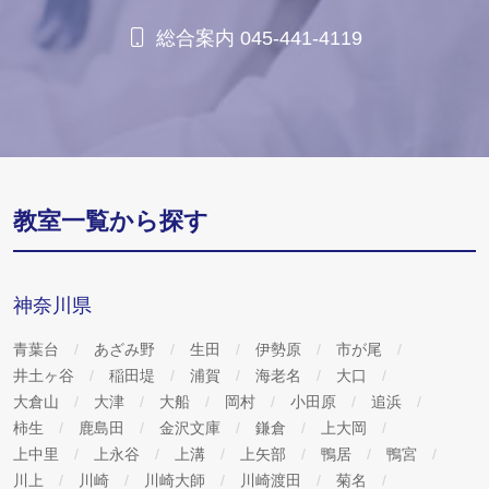
総合案内 045-441-4119
教室一覧から探す
神奈川県
青葉台
あざみ野
生田
伊勢原
市が尾
井土ヶ谷
稲田堤
浦賀
海老名
大口
大倉山
大津
大船
岡村
小田原
追浜
柿生
鹿島田
金沢文庫
鎌倉
上大岡
上中里
上永谷
上溝
上矢部
鴨居
鴨宮
川上
川崎
川崎大師
川崎渡田
菊名