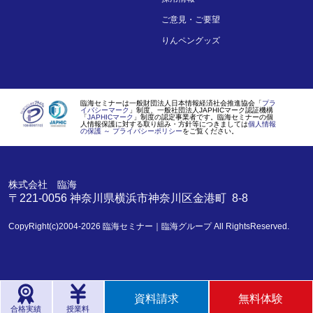
ご意見・ご要望
りんペングッズ
臨海セミナーは一般財団法人日本情報経済社会推進協会「
プラ
イバシーマーク
」制度、一般社団法人JAPHICマーク認証機構
「
JAPHICマーク
」制度の認定事業者です。臨海セミナーの個
人情報保護に対する取り組み・方針等につきましては
個人情報
の保護 ～ プライバシーポリシー
をご覧ください。
株式会社 臨海
〒221-0056
神奈川県
横浜市
神奈川区金港町 8-8
CopyRight(c)2004-2026
臨海セミナー｜臨海グループ
All RightsReserved.
資料請求
無料体験
合格実績
授業料