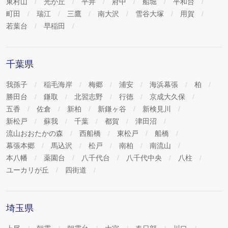
東村山
光が丘
平井
府中
船堀
平和台
町田
瑞江
三鷹
南大沢
雪谷大塚
用賀
若葉台
早稲田
千葉県
我孫子
稲毛海岸
梅郷
浦安
海浜幕張
柏
勝田台
鎌取
北習志野
行徳
京成大久保
五香
佐倉
新柏
新鎌ヶ谷
新検見川
新松戸
蘇我
千葉
都賀
津田沼
流山おおたかの森
西船橋
東松戸
船橋
幕張本郷
馬込沢
松戸
南柏
南流山
本八幡
薬園台
八千代台
八千代中央
八柱
ユーカリが丘
四街道
埼玉県