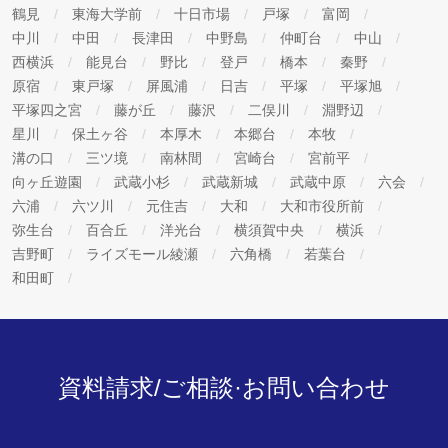
鶴見
東海大学前
十日市場
戸塚
富岡
中川
中田
長津田
中野島
仲町台
中山
西横浜
能見台
野比
登戸
橋本
秦野
原宿
東戸塚
屏風浦
日吉
平塚
平塚旭
平塚四之宮
藤が丘
藤沢
二俣川
淵野辺
星川
保土ヶ谷
本厚木
本郷台
本牧
溝の口
三ツ境
南林間
宮崎台
宮前平
向ヶ丘遊園
武蔵小杉
武蔵新城
武蔵中原
六会
六浦
六ツ川
元住吉
大和
大和市役所前
弥生台
百合丘
洋光台
横須賀中央
横浜
吉野町
ライズモール綾瀬
六角橋
若葉台
和田町
資料請求/ご相談·お問い合わせ