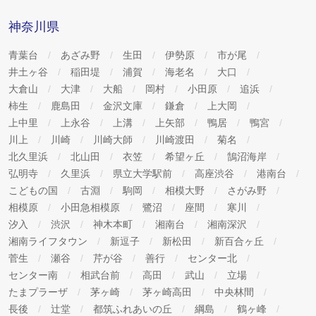
神奈川県
青葉台
あざみ野
生田
伊勢原
市が尾
井土ヶ谷
稲田堤
浦賀
海老名
大口
大倉山
大津
大船
岡村
小田原
追浜
柿生
鹿島田
金沢文庫
鎌倉
上大岡
上中里
上永谷
上溝
上矢部
鴨居
鴨宮
川上
川崎
川崎大師
川崎渡田
菊名
北久里浜
北山田
衣笠
希望ヶ丘
鵠沼海岸
弘明寺
久里浜
県立大学駅前
高座渋谷
港南台
こどもの国
古淵
駒岡
相模大野
さがみ野
相模原
小田急相模原
鷺沼
座間
寒川
汐入
渋沢
神木本町
湘南台
湘南深沢
湘南ライフタウン
新逗子
新松田
新百合ヶ丘
菅生
瀬谷
芹が谷
善行
センター北
センター南
相武台前
高田
武山
立場
たまプラーザ
茅ヶ崎
茅ヶ崎高田
中央林間
長後
辻堂
都筑ふれあいの丘
綱島
鶴ヶ峰