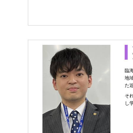
臨
地
た
そ
し