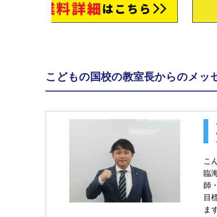
こどもの国校の教室長からのメッ
こ
臨
師
目
ま