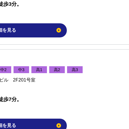
徒歩3分。
細を見る
中2
中3
高1
高2
高3
ビル 2F201号室
徒歩7分。
細を見る