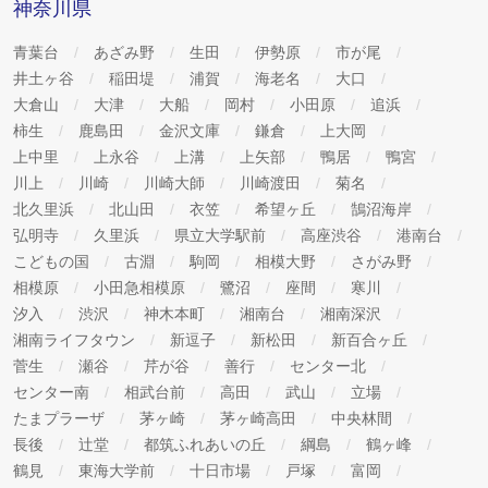
神奈川県
青葉台
あざみ野
生田
伊勢原
市が尾
井土ヶ谷
稲田堤
浦賀
海老名
大口
大倉山
大津
大船
岡村
小田原
追浜
柿生
鹿島田
金沢文庫
鎌倉
上大岡
上中里
上永谷
上溝
上矢部
鴨居
鴨宮
川上
川崎
川崎大師
川崎渡田
菊名
北久里浜
北山田
衣笠
希望ヶ丘
鵠沼海岸
弘明寺
久里浜
県立大学駅前
高座渋谷
港南台
こどもの国
古淵
駒岡
相模大野
さがみ野
相模原
小田急相模原
鷺沼
座間
寒川
汐入
渋沢
神木本町
湘南台
湘南深沢
湘南ライフタウン
新逗子
新松田
新百合ヶ丘
菅生
瀬谷
芹が谷
善行
センター北
センター南
相武台前
高田
武山
立場
たまプラーザ
茅ヶ崎
茅ヶ崎高田
中央林間
長後
辻堂
都筑ふれあいの丘
綱島
鶴ヶ峰
鶴見
東海大学前
十日市場
戸塚
富岡