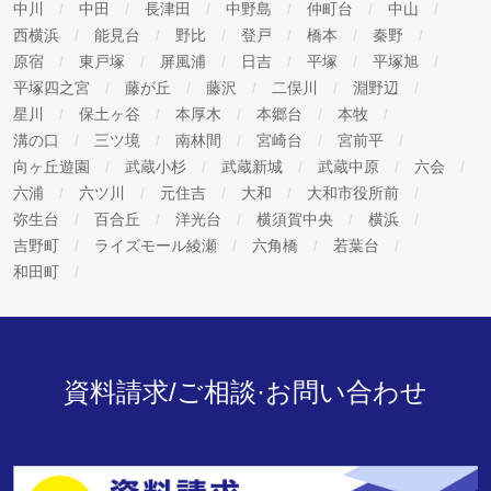
中川
中田
長津田
中野島
仲町台
中山
西横浜
能見台
野比
登戸
橋本
秦野
原宿
東戸塚
屏風浦
日吉
平塚
平塚旭
平塚四之宮
藤が丘
藤沢
二俣川
淵野辺
星川
保土ヶ谷
本厚木
本郷台
本牧
溝の口
三ツ境
南林間
宮崎台
宮前平
向ヶ丘遊園
武蔵小杉
武蔵新城
武蔵中原
六会
六浦
六ツ川
元住吉
大和
大和市役所前
弥生台
百合丘
洋光台
横須賀中央
横浜
吉野町
ライズモール綾瀬
六角橋
若葉台
和田町
資料請求/ご相談·お問い合わせ