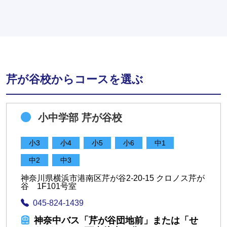
芹が谷校からコースを選ぶ
小中学部 芹が谷校
小3
小4
小5
小6
中1
中2
中3
神奈川県横浜市港南区芹が谷2-20-15 クロノス芹が
谷 1F101号室
045-824-1439
神奈中バス「芹が谷団地前」または「せ