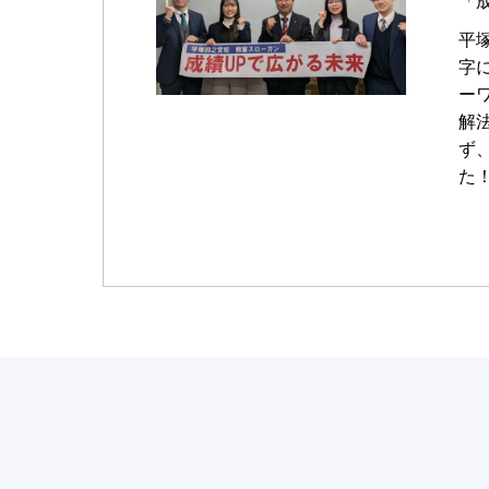
「
平
字
ー
解
ず
た