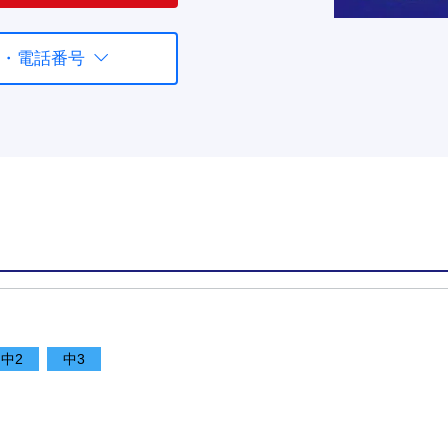
・電話番号
中2
中3