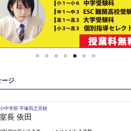
セージ
小中学部 平塚四之宮校
室長 依田