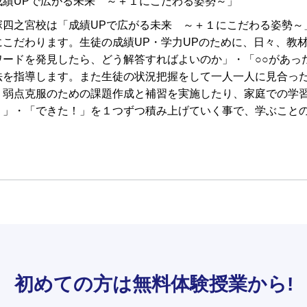
成績UPで広がる未来 ～＋１にこだわる姿勢～」
塚四之宮校は「成績UPで広がる未来 ～＋１にこだわる姿勢～
にこだわります。生徒の成績UP・学力UPのために、日々、教
ワードを発見したら、どう解答すればよいのか」・「○○があっ
法を指導します。また生徒の状況把握をして一人一人に見合っ
、弱点克服のための課題作成と補習を実施したり、家庭での学
！」・「できた！」を１つずつ積み上げていく事で、学ぶこと
初めての方は
無料体験授業から!