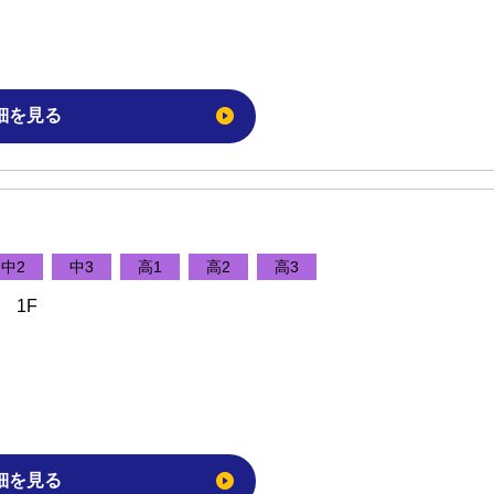
細を見る
中2
中3
高1
高2
高3
 1F
細を見る