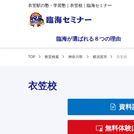
衣笠駅の塾・学習塾｜衣笠校｜臨海セミナー
臨海が選ばれる８つの理由
TOP
教室検索
神奈川県
横須賀市
衣笠校
衣笠校
資料
無料体験