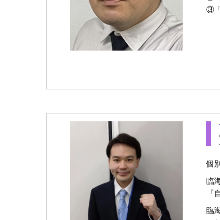
③
個
臨
『
臨