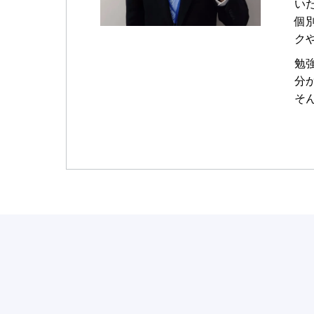
い
個
ク
勉
分
そ