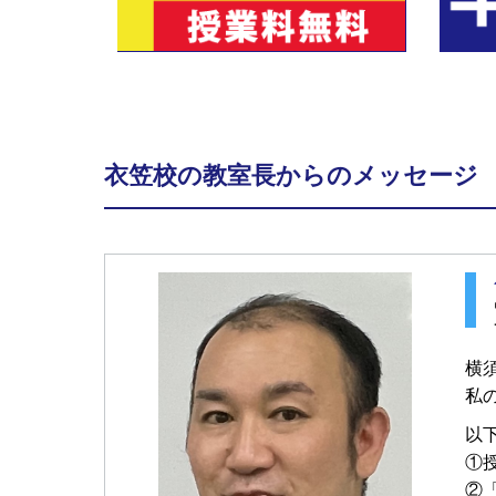
衣笠校の教室長からのメッセージ
横
私
以
①
②