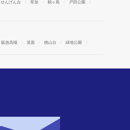
せんげん台
草加
鶴ヶ島
戸田公園
阪急高槻
箕面
桃山台
緑地公園