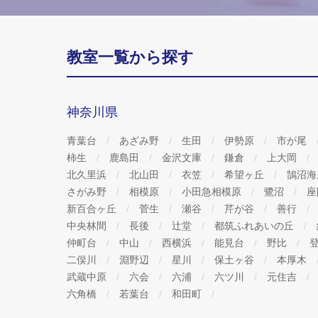
教室一覧から探す
神奈川県
青葉台
あざみ野
生田
伊勢原
市が尾
柿生
鹿島田
金沢文庫
鎌倉
上大岡
北久里浜
北山田
衣笠
希望ヶ丘
鵠沼
さがみ野
相模原
小田急相模原
鷺沼
座
新百合ヶ丘
菅生
瀬谷
芹が谷
善行
中央林間
長後
辻堂
都筑ふれあいの丘
仲町台
中山
西横浜
能見台
野比
二俣川
淵野辺
星川
保土ヶ谷
本厚木
武蔵中原
六会
六浦
六ツ川
元住吉
六角橋
若葉台
和田町