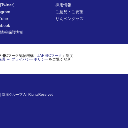
Twitter)
採用情報
tagram
ご意見・ご要望
Tube
りんペングッズ
ebook
情報保護方針
PHICマーク認証機構「
JAPHICマーク
」制度
保護 ～ プライバシーポリシー
をご覧くださ
｜臨海グループ
All RightsReserved.