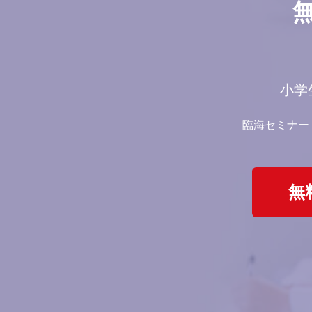
小学
臨海セミナー
無