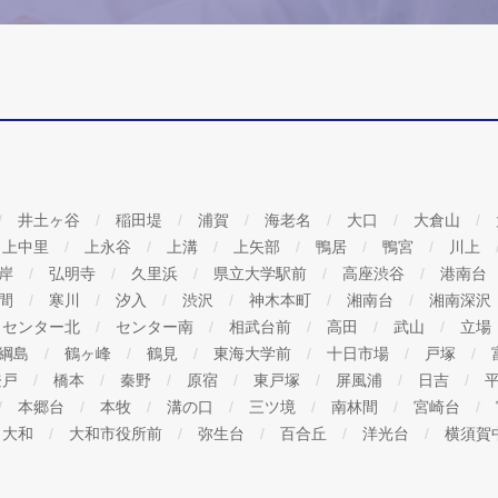
井土ヶ谷
稲田堤
浦賀
海老名
大口
大倉山
上中里
上永谷
上溝
上矢部
鴨居
鴨宮
川上
海岸
弘明寺
久里浜
県立大学駅前
高座渋谷
港南台
間
寒川
汐入
渋沢
神木本町
湘南台
湘南深沢
センター北
センター南
相武台前
高田
武山
立場
綱島
鶴ヶ峰
鶴見
東海大学前
十日市場
戸塚
登戸
橋本
秦野
原宿
東戸塚
屏風浦
日吉
本郷台
本牧
溝の口
三ツ境
南林間
宮崎台
大和
大和市役所前
弥生台
百合丘
洋光台
横須賀