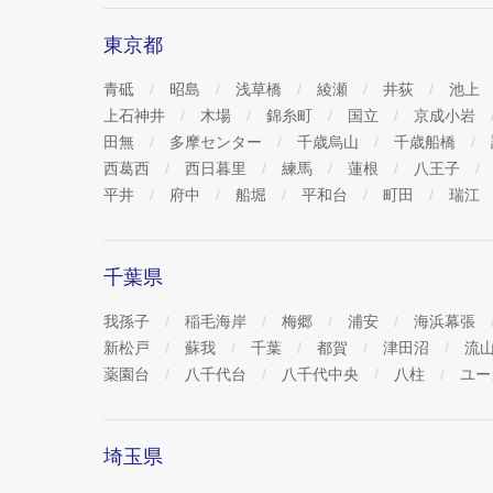
東京都
青砥
昭島
浅草橋
綾瀬
井荻
池上
上石神井
木場
錦糸町
国立
京成小岩
田無
多摩センター
千歳烏山
千歳船橋
西葛西
西日暮里
練馬
蓮根
八王子
平井
府中
船堀
平和台
町田
瑞江
千葉県
我孫子
稲毛海岸
梅郷
浦安
海浜幕張
新松戸
蘇我
千葉
都賀
津田沼
流
薬園台
八千代台
八千代中央
八柱
ユー
埼玉県