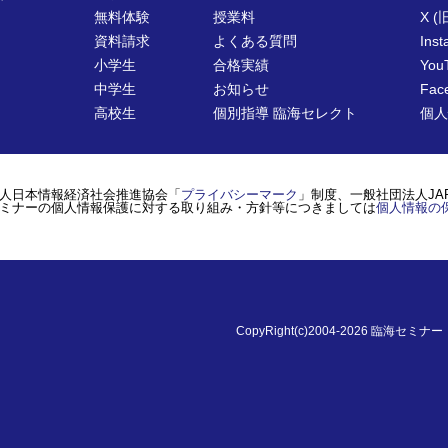
無料体験
授業料
X (旧
資料請求
よくある質問
Ins
小学生
合格実績
You
中学生
お知らせ
Fac
高校生
個別指導 臨海セレクト
個人
人日本情報経済社会推進協会「
プライバシーマーク
」制度、一般社団法人JA
ミナーの個人情報保護に対する取り組み・方針等につきましては
個人情報の
CopyRight(c)2004-2026
臨海セミナー