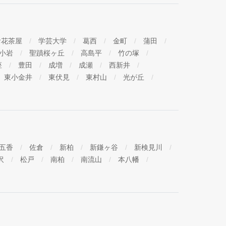
お花茶屋
学芸大学
葛西
金町
蒲田
小岩
聖蹟桜ヶ丘
高島平
竹の塚
座
豊田
成増
成瀬
西新井
東小金井
東伏見
東村山
光が丘
五香
佐倉
新柏
新鎌ヶ谷
新検見川
沢
松戸
南柏
南流山
本八幡