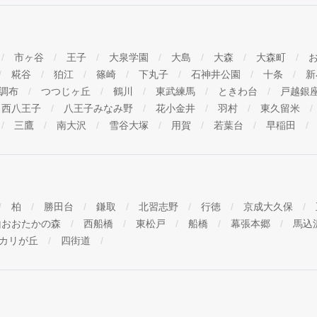
市ヶ谷
王子
大泉学園
大島
大森
大森町
糀谷
狛江
篠崎
下丸子
石神井公園
十条
新
調布
つつじヶ丘
鶴川
東武練馬
ときわ台
戸越銀
西八王子
八王子みなみ野
花小金井
羽村
東久留米
三鷹
南大沢
雪谷大塚
用賀
若葉台
早稲田
柏
勝田台
鎌取
北習志野
行徳
京成大久保
山おおたかの森
西船橋
東松戸
船橋
幕張本郷
馬込
カリが丘
四街道