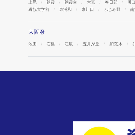
上尾
朝霞
朝霞台
大宮
春日部
川
獨協大学前
東浦和
東川口
ふじみ野
南
大阪府
池田
石橋
江坂
五月が丘
JR茨木