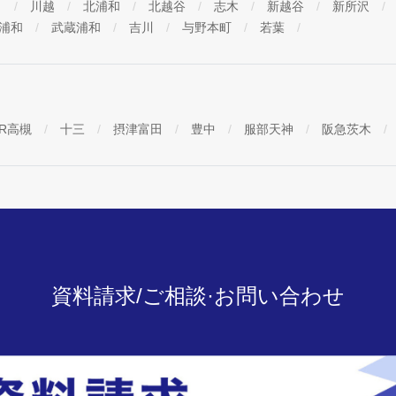
口
川越
北浦和
北越谷
志木
新越谷
新所沢
浦和
武蔵浦和
吉川
与野本町
若葉
JR高槻
十三
摂津富田
豊中
服部天神
阪急茨木
資料請求/ご相談·お問い合わせ