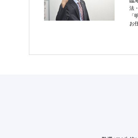
臨
法
「
お