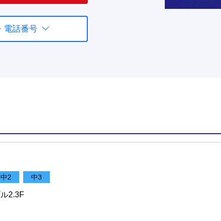
・電話番号
中2
中3
2.3F