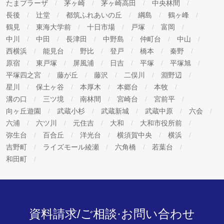
たまプラーザ
茅ヶ崎
茅ヶ崎高田
中央林間
長後
辻堂
都筑ふれあいの丘
綱島
鶴ヶ峰
鶴見
東海大学前
十日市場
戸塚
富岡
中川
中田
長津田
中野島
仲町台
中山
西横浜
能見台
野比
登戸
橋本
秦野
原宿
東戸塚
屏風浦
日吉
平塚
平塚旭
平塚四之宮
藤が丘
藤沢
二俣川
淵野辺
星川
保土ヶ谷
本厚木
本郷台
本牧
溝の口
三ツ境
南林間
宮崎台
宮前平
向ヶ丘遊園
武蔵小杉
武蔵新城
武蔵中原
六会
六浦
六ツ川
元住吉
大和
大和市役所前
弥生台
百合丘
洋光台
横須賀中央
横浜
吉野町
ライズモール綾瀬
六角橋
若葉台
和田町
資料請求/ご相談·お問い合わせ