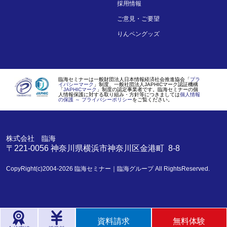
採用情報
ご意見・ご要望
りんペングッズ
臨海セミナーは一般財団法人日本情報経済社会推進協会「
プラ
イバシーマーク
」制度、一般社団法人JAPHICマーク認証機構
「
JAPHICマーク
」制度の認定事業者です。臨海セミナーの個
人情報保護に対する取り組み・方針等につきましては
個人情報
の保護 ～ プライバシーポリシー
をご覧ください。
株式会社 臨海
〒221-0056
神奈川県
横浜市
神奈川区金港町 8-8
CopyRight(c)2004-2026
臨海セミナー｜臨海グループ
All RightsReserved.
資料請求
無料体験