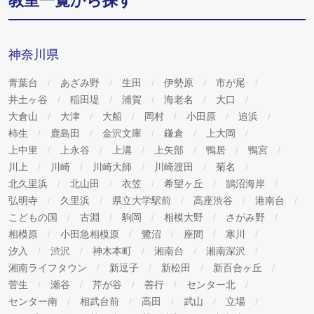
教室一覧から探す
神奈川県
青葉台
あざみ野
生田
伊勢原
市が尾
井土ヶ谷
稲田堤
浦賀
海老名
大口
大倉山
大津
大船
岡村
小田原
追浜
柿生
鹿島田
金沢文庫
鎌倉
上大岡
上中里
上永谷
上溝
上矢部
鴨居
鴨宮
川上
川崎
川崎大師
川崎渡田
菊名
北久里浜
北山田
衣笠
希望ヶ丘
鵠沼海岸
弘明寺
久里浜
県立大学駅前
高座渋谷
港南台
こどもの国
古淵
駒岡
相模大野
さがみ野
相模原
小田急相模原
鷺沼
座間
寒川
汐入
渋沢
神木本町
湘南台
湘南深沢
湘南ライフタウン
新逗子
新松田
新百合ヶ丘
菅生
瀬谷
芹が谷
善行
センター北
センター南
相武台前
高田
武山
立場