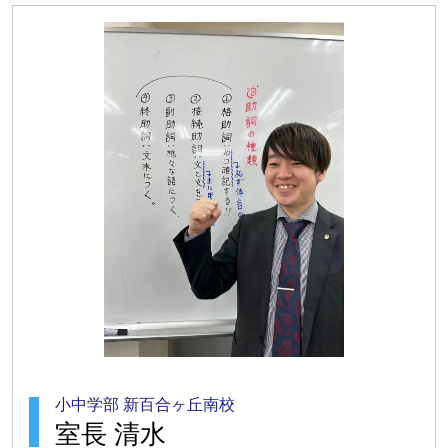
小中学部 新百合ヶ丘南校
室長 清水