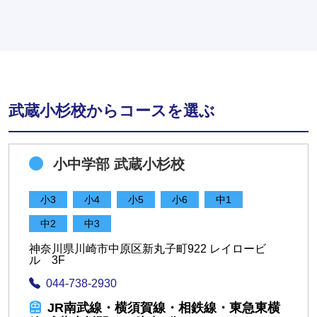
武蔵小杉校からコースを選ぶ
小中学部 武蔵小杉校
小3
小4
小5
小6
中1
中2
中3
神奈川県川崎市中原区新丸子町922 レイロービ
ル 3F
044-738-2930
JR南武線・横須賀線・相鉄線・東急東横