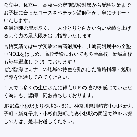
公立中、私立中、高校生の定期試験対策から受験対策まで
お子様に合ったコースをベテラン講師陣が丁寧にサポート
いたします。
各講師陣の層が厚く、一人ひとりと向かい合い成績を上げ
るよう力の最大限を出し指導いたします！
合格実績では中学受験の南高附属中、川崎高附属中の全塾
中NO.1をはじめ、高校受験においても多摩高校、新城高校
も毎年躍進しつづけております！
ぜひ臨海セミナーの地域の特色を熟知した進路指導・勉強
指導を体験してみてください。
１人でも多くの生徒さんに得点ＵＰの 喜びを感じていただ
く為にも、講師一同お待ちしております。
JR武蔵小杉駅より徒歩3～6分。神奈川県川崎市中原区新丸
子町・新丸子東・小杉御殿町/武蔵小杉駅の周辺で塾をお探
しの方は、是非お越しください。