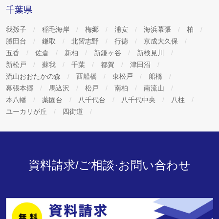
千葉県
我孫子
稲毛海岸
梅郷
浦安
海浜幕張
柏
勝田台
鎌取
北習志野
行徳
京成大久保
五香
佐倉
新柏
新鎌ヶ谷
新検見川
新松戸
蘇我
千葉
都賀
津田沼
流山おおたかの森
西船橋
東松戸
船橋
幕張本郷
馬込沢
松戸
南柏
南流山
本八幡
薬園台
八千代台
八千代中央
八柱
ユーカリが丘
四街道
資料請求/ご相談·お問い合わせ