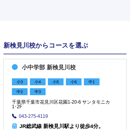
新検見川校からコースを選ぶ
小中学部 新検見川校
小3
小4
小5
小6
中1
中2
中3
千葉県千葉市花見川区花園1-20-6 サンタモニカ
1･2F
043-275-4119
JR総武線 新検見川駅より徒歩4分。