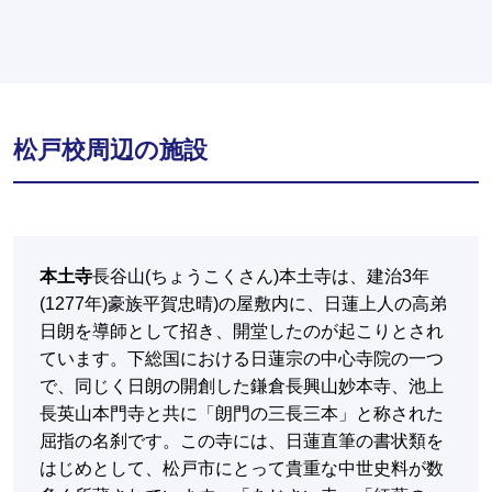
松戸校周辺の施設
本土寺
長谷山(ちょうこくさん)本土寺は、建治3年
(1277年)豪族平賀忠晴)の屋敷内に、日蓮上人の高弟
日朗を導師として招き、開堂したのが起こりとされ
ています。下総国における日蓮宗の中心寺院の一つ
で、同じく日朗の開創した鎌倉長興山妙本寺、池上
長英山本門寺と共に「朗門の三長三本」と称された
屈指の名刹です。この寺には、日蓮直筆の書状類を
はじめとして、松戸市にとって貴重な中世史料が数