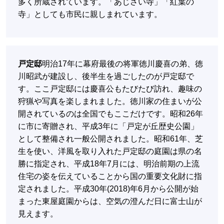
多く所蔵されています。「あじさい寺」「紅葉の
寺」としても市民に親しまれています。
戸定邸
明治17年に幕府最後の将軍徳川慶喜の弟、徳
川昭武が建設し、後半生を過ごしたのが戸定邸で
す。ここ戸定邸には慶喜公もたびたび訪れ、趣味の
狩猟や写真を楽しまれました。徳川家の住まいが公
開されているのは全国でもここだけです。昭和26年
に市に寄贈され、平成3年に「戸定が丘歴史公園」
として整備され一般公開されました。昭和61年、芝
生を使い、洋風を取り入れた戸定邸の庭園は県の名
勝に指定され、平成18年7月には、明治前期の上流
住宅の姿を伝えていることから国の重要文化財に指
定されました。平成30年(2018)年6月から公開が始
まった東屋庭園からは、空気の澄んだ日に富士山が
見えます。