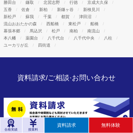
勝田台
鎌取
北習志野
行徳
京成大久保
五香
佐倉
新柏
新鎌ヶ谷
新検見川
新松戸
蘇我
千葉
都賀
津田沼
流山おおたかの森
西船橋
東松戸
船橋
幕張本郷
馬込沢
松戸
南柏
南流山
本八幡
薬園台
八千代台
八千代中央
八柱
ユーカリが丘
四街道
資料請求/ご相談·お問い合わせ
資料請求
無料体験
合格実績
授業料