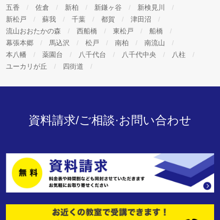
五香
佐倉
新柏
新鎌ヶ谷
新検見川
新松戸
蘇我
千葉
都賀
津田沼
流山おおたかの森
西船橋
東松戸
船橋
幕張本郷
馬込沢
松戸
南柏
南流山
本八幡
薬園台
八千代台
八千代中央
八柱
ユーカリが丘
四街道
資料請求/ご相談·お問い合わせ