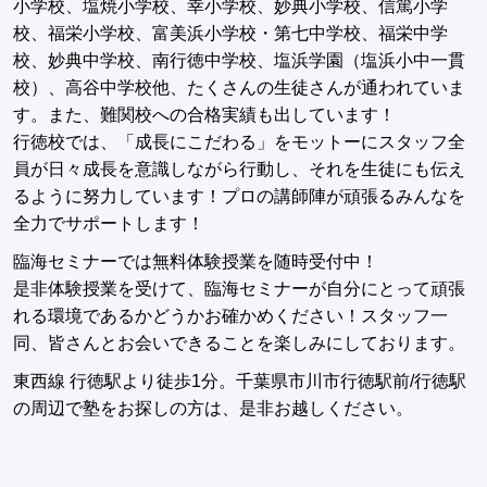
小学校、塩焼小学校、幸小学校、妙典小学校、信篤小学
校、福栄小学校、富美浜小学校・第七中学校、福栄中学
校、妙典中学校、南行徳中学校、塩浜学園（塩浜小中一貫
校）、高谷中学校他、たくさんの生徒さんが通われていま
す。また、難関校への合格実績も出しています！
行徳校では、「成長にこだわる」をモットーにスタッフ全
員が日々成長を意識しながら行動し、それを生徒にも伝え
るように努力しています！プロの講師陣が頑張るみんなを
全力でサポートします！
臨海セミナーでは無料体験授業を随時受付中！
是非体験授業を受けて、臨海セミナーが自分にとって頑張
れる環境であるかどうかお確かめください！スタッフ一
同、皆さんとお会いできることを楽しみにしております。
東西線 行徳駅より徒歩1分。千葉県市川市行徳駅前/行徳駅
の周辺で塾をお探しの方は、是非お越しください。