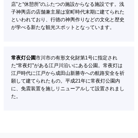
店”と“休憩所”のふたつの施設からなる施設です。浅
子神輿店の店舗兼主屋は室町時代末期に建てられた
といわれており、行徳の神輿作りなどの文化と歴史
が学べる新たな観光スポットとなっています。
常夜灯公園
市川市の有形文化財第1号に指定され
た“常夜灯”がある江戸川沿いにある公園。常夜灯は
江戸時代に江戸から成田山新勝寺への航路安全を祈
願して建てられたもの。平成21年に常夜灯公園内
に、免震装置を施しリニューアルして設置されまし
た。