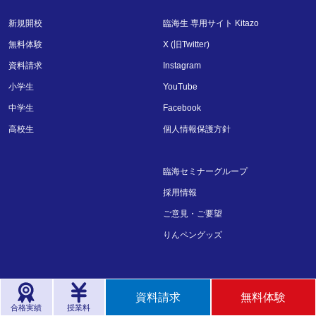
新規開校
臨海生 専用サイト Kitazo
無料体験
X (旧Twitter)
資料請求
Instagram
小学生
YouTube
中学生
Facebook
高校生
個人情報保護方針
臨海セミナーグループ
採用情報
ご意見・ご要望
りんペングッズ
資料請求
無料体験
臨海セミナーは一般財団法人日本情報経済社会推進協会「
プラ
イバシーマーク
」制度、一般社団法人JAPHICマーク認証機構
合格実績
授業料
「
JAPHICマーク
」制度の認定事業者です。臨海セミナーの個