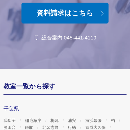
資料請求はこちら
総合案内 045-441-4119
教室一覧から探す
千葉県
我孫子
稲毛海岸
梅郷
浦安
海浜幕張
柏
勝田台
鎌取
北習志野
行徳
京成大久保