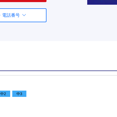
・電話番号
中2
中3