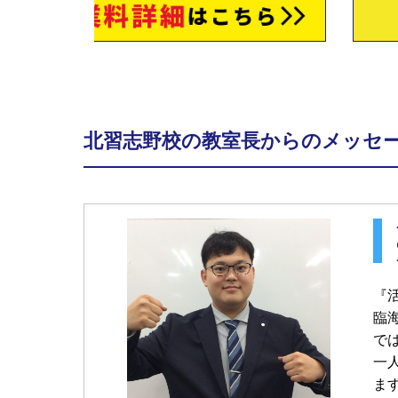
北習志野校の教室長からのメッセ
『
臨
で
一
ま