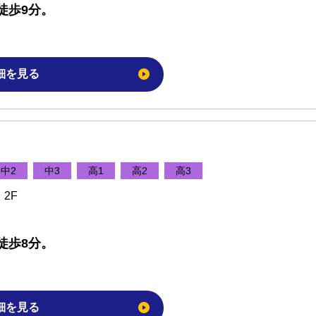
徒歩9分。
細を見る
中2
中3
高1
高2
高3
2F
徒歩8分。
細を見る