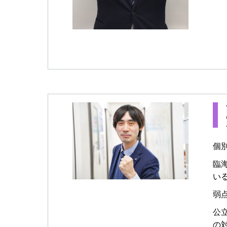
個
臨
い
弱
公
の