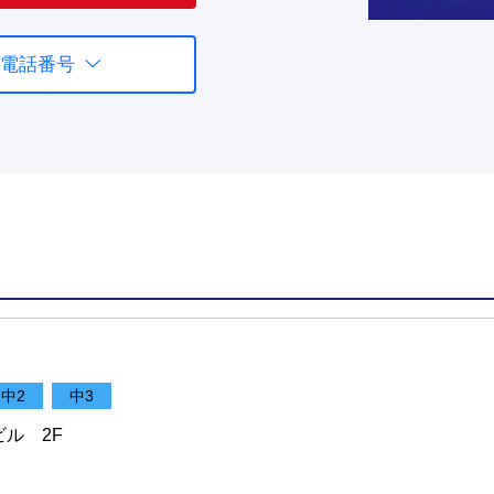
電話番号
中2
中3
ビル 2F