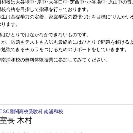
浦和校は大谷場中･岸中･大谷口中･芝西中･小谷場中･原山中の
望校合格を目指して指導を行っております。
学生は基礎学力の定着、家庭学習の習慣づけを目標に”りんかいテ
おります。
強はひとりではなかなかできないものです。
すが、宿題もテストも入試も最終的にはひとりで問題を解ける
で勉強できるチカラをつけるためのサポートをしていきます。
非南浦和校の無料体験授業に参加してみてください。
ESC難関高校受験科 南浦和校
室長 木村