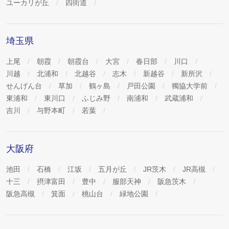
ユーカリが丘
四街道
埼玉県
上尾
朝霞
朝霞台
大宮
春日部
川口
川越
北浦和
北越谷
志木
新越谷
新所沢
せんげん台
草加
鶴ヶ島
戸田公園
獨協大学前
東浦和
東川口
ふじみ野
南浦和
武蔵浦和
吉川
与野本町
若葉
大阪府
池田
石橋
江坂
五月が丘
JR茨木
JR高槻
十三
摂津富田
豊中
服部天神
阪急茨木
阪急高槻
箕面
桃山台
緑地公園