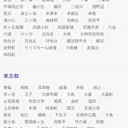
平塚四之宮
藤が丘
藤沢
二俣川
淵野辺
星川
保土ヶ谷
本厚木
本郷台
本牧
溝の口
三ツ境
南林間
宮崎台
宮前平
向ヶ丘遊園
武蔵小杉
武蔵新城
武蔵中原
六会
六浦
六ツ川
元住吉
大和
大和市役所前
弥生台
百合丘
洋光台
横須賀中央
横浜
吉野町
ライズモール綾瀬
六角橋
若葉台
和田町
東京都
青砥
昭島
浅草橋
綾瀬
井荻
池上
市ヶ谷
王子
大泉学園
大島
大森
大森町
お花茶屋
学芸大学
葛西
金町
蒲田
上石神井
木場
錦糸町
国立
京成小岩
糀谷
狛江
篠崎
下丸子
石神井公園
十条
新小岩
聖蹟桜ヶ丘
高島平
竹の塚
田無