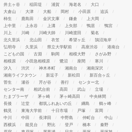
井土ヶ谷
稲田堤
浦賀
海老名
大口
大倉山
大津
大船
岡村
小田原
追浜
柿生
鹿島田
金沢文庫
鎌倉
上大岡
上中里
上永谷
上溝
上矢部
鴨居
鴨宮
川上
川崎
川崎大師
川崎渡田
菊名
北久里浜
北山田
衣笠
希望ヶ丘
鵠沼海岸
弘明寺
久里浜
県立大学駅前
高座渋谷
港南台
こどもの国
古淵
駒岡
相模大野
さがみ野
相模原
小田急相模原
鷺沼
座間
寒川
汐入
渋沢
神木本町
湘南台
湘南深沢
湘南ライフタウン
新逗子
新松田
新百合ヶ丘
菅生
瀬谷
芹が谷
善行
センター北
センター南
相武台前
高田
武山
立場
たまプラーザ
茅ヶ崎
茅ヶ崎高田
中央林間
長後
辻堂
都筑ふれあいの丘
綱島
鶴ヶ峰
鶴見
東海大学前
十日市場
戸塚
富岡
中川
中田
長津田
中野島
仲町台
中山
西横浜
能見台
野比
登戸
橋本
秦野
原宿
東戸塚
屏風浦
日吉
平塚
平塚旭