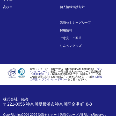
高校生
個人情報保護方針
臨海セミナーグループ
採用情報
ご意見・ご要望
りんペングッズ
臨海セミナーは一般財団法人日本情報経済社会推進協会「
プラ
イバシーマーク
」制度、一般社団法人JAPHICマーク認証機構
「
JAPHICマーク
」制度の認定事業者です。臨海セミナーの個
人情報保護に対する取り組み・方針等につきましては
個人情報
の保護 ～ プライバシーポリシー
をご覧ください。
株式会社 臨海
〒221-0056
神奈川県
横浜市
神奈川区金港町 8-8
CopyRight(c)2004-2026
臨海セミナー｜臨海グループ
All RightsReserved.