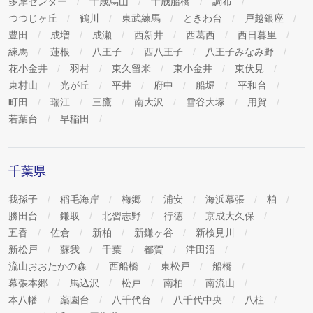
多摩センター
千歳烏山
千歳船橋
調布
つつじヶ丘
鶴川
東武練馬
ときわ台
戸越銀座
豊田
成増
成瀬
西新井
西葛西
西日暮里
練馬
蓮根
八王子
西八王子
八王子みなみ野
花小金井
羽村
東久留米
東小金井
東伏見
東村山
光が丘
平井
府中
船堀
平和台
町田
瑞江
三鷹
南大沢
雪谷大塚
用賀
若葉台
早稲田
千葉県
我孫子
稲毛海岸
梅郷
浦安
海浜幕張
柏
勝田台
鎌取
北習志野
行徳
京成大久保
五香
佐倉
新柏
新鎌ヶ谷
新検見川
新松戸
蘇我
千葉
都賀
津田沼
流山おおたかの森
西船橋
東松戸
船橋
幕張本郷
馬込沢
松戸
南柏
南流山
本八幡
薬園台
八千代台
八千代中央
八柱