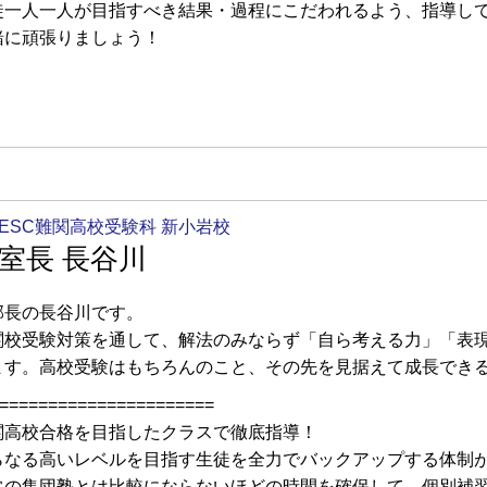
徒一人一人が目指すべき結果・過程にこだわれるよう、指導し
緒に頑張りましょう！
ESC難関高校受験科 新小岩校
室長 長谷川
部長の長谷川です。
関校受験対策を通して、解法のみならず「自ら考える力」「表
ます。高校受験はもちろんのこと、その先を見据えて成長でき
======================
関高校合格を目指したクラスで徹底指導！
らなる高いレベルを目指す生徒を全力でバックアップする体制
常の集団塾とは比較にならないほどの時間を確保して、個別補