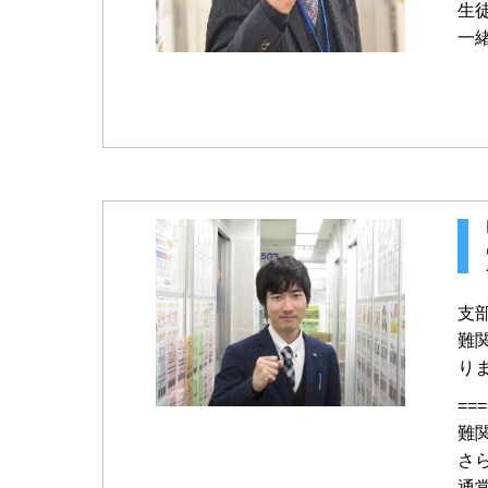
生
一
支
難
り
===
難
さ
通