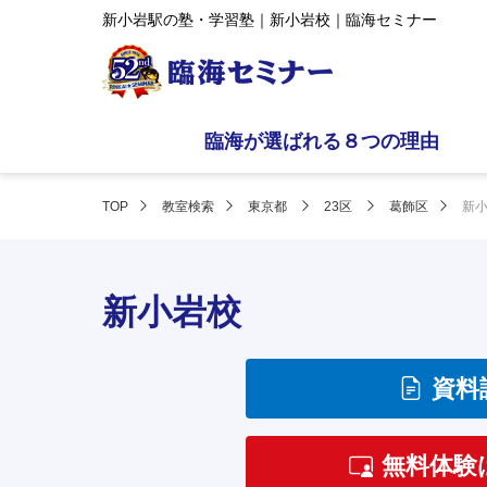
新小岩駅の塾・学習塾｜新小岩校｜臨海セミナー
臨海が選ばれる８つの理由
TOP
教室検索
東京都
23区
葛飾区
新
新小岩校
資料
無料体験