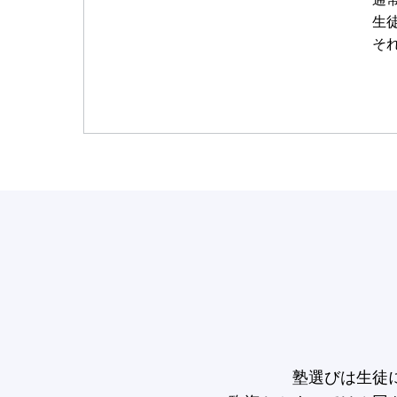
生
そ
塾選びは生徒