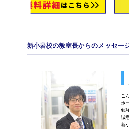
新小岩校の教室長からのメッセー
こ
ホ
勉
誠
新