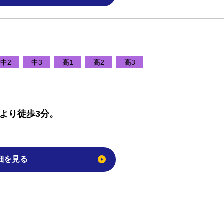
中2
中3
高1
高2
高3
駅より徒歩3分。
細を見る