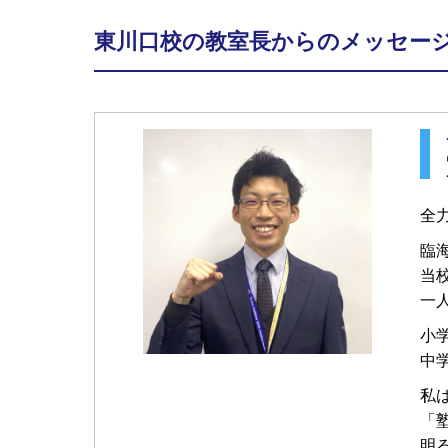
東川口校の教室長からのメッセー
全
臨
当
一
小
中
私
「
明