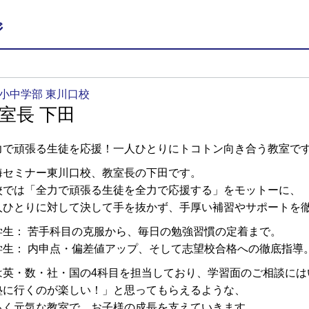
ジ
小中学部 東川口校
室長 下田
力で頑張る生徒を応援！一人ひとりにトコトン向き合う教室で
海セミナー東川口校、教室長の下田です。
校では「全力で頑張る生徒を全力で応援する」をモットーに、
人ひとりに対して決して手を抜かず、手厚い補習やサポートを
学生： 苦手科目の克服から、毎日の勉強習慣の定着まで。
学生： 内申点・偏差値アップ、そして志望校合格への徹底指導
は英・数・社・国の4科目を担当しており、学習面のご相談には
塾に行くのが楽しい！」と思ってもらえるような、
るく元気な教室で、お子様の成長を支えていきます。