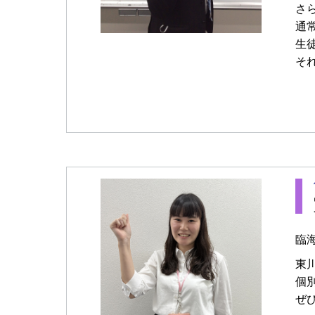
さ
通
生
そ
臨
東
個
ぜ