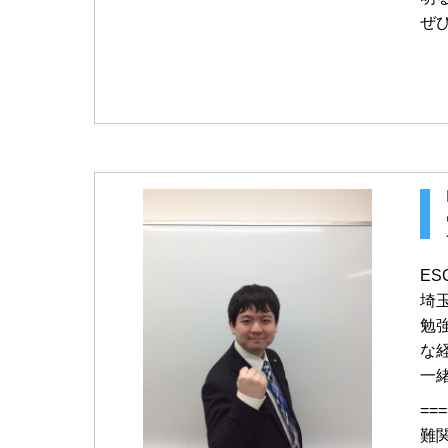
ぜ
E
埼
勉
な
一
===
難