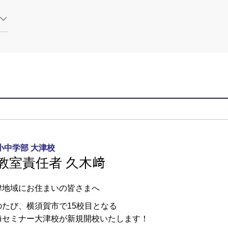
小中学部 大津校
教室責任者 久木﨑
津地域にお住まいの皆さまへ
のたび、横須賀市で15校目となる
海セミナー大津校が新規開校いたします！