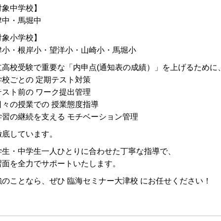
対象中学校】
津中・馬堀中
対象小学校】
津小・根岸小・望洋小・山崎小・馬堀小
立高校受験で重要な「内申点(通知表の成績）」を上げるために
学校ごとの 定期テスト対策
テスト前の ワーク提出管理
日々の授業での 授業態度指導
学習の継続を支える モチベーション管理
徹底しています。
学生・中学生一人ひとりに合わせた丁寧な指導で、
習面を全力でサポートいたします。
強のことなら、ぜひ 臨海セミナー大津校 にお任せください！