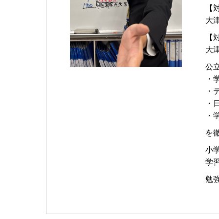
【
大
【
大
公
・
・
・
・
を
小
学
勉