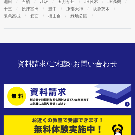
池田
石橋
江坂
五月が丘
JR茨木
JR高槻
十三
摂津富田
豊中
服部天神
阪急茨木
阪急高槻
箕面
桃山台
緑地公園
資料請求/ご相談·お問い合わせ