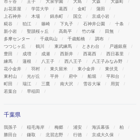
市ヶ谷
王子
大泉学園
大島
大森
大森町
お花茶屋
学芸大学
葛西
金町
蒲田
上石神井
木場
錦糸町
国立
京成小岩
糀谷
狛江
篠崎
下丸子
石神井公園
十条
新小岩
聖蹟桜ヶ丘
高島平
竹の塚
田無
多摩センター
千歳烏山
千歳船橋
調布
つつじヶ丘
鶴川
東武練馬
ときわ台
戸越銀座
豊田
成増
成瀬
西新井
西葛西
西日暮里
練馬
蓮根
八王子
西八王子
八王子みなみ野
花小金井
羽村
東久留米
東小金井
東伏見
東村山
光が丘
平井
府中
船堀
平和台
町田
瑞江
三鷹
南大沢
雪谷大塚
用賀
若葉台
早稲田
千葉県
我孫子
稲毛海岸
梅郷
浦安
海浜幕張
柏
勝田台
鎌取
北習志野
行徳
京成大久保