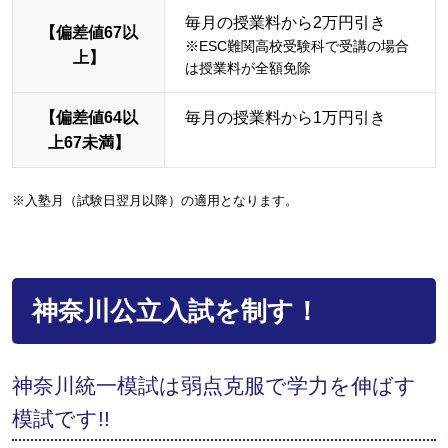
毎月の授業料から2万円引き
【偏差値67以
※ESC難関高校受験科で受講の場合
上】
は授業料が全額免除
【偏差値64以
毎月の授業料から1万円引き
上67未満】
※入塾月（試験日翌月以降）の適用となります。
神奈川公立入試を制す！
神奈川統一模試は弱点克服で学力を伸ばす
模試です!!