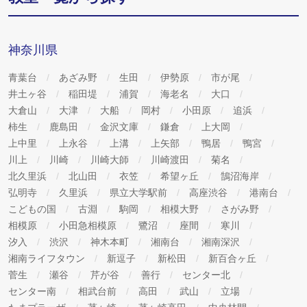
神奈川県
青葉台
あざみ野
生田
伊勢原
市が尾
井土ヶ谷
稲田堤
浦賀
海老名
大口
大倉山
大津
大船
岡村
小田原
追浜
柿生
鹿島田
金沢文庫
鎌倉
上大岡
上中里
上永谷
上溝
上矢部
鴨居
鴨宮
川上
川崎
川崎大師
川崎渡田
菊名
北久里浜
北山田
衣笠
希望ヶ丘
鵠沼海岸
弘明寺
久里浜
県立大学駅前
高座渋谷
港南台
こどもの国
古淵
駒岡
相模大野
さがみ野
相模原
小田急相模原
鷺沼
座間
寒川
汐入
渋沢
神木本町
湘南台
湘南深沢
湘南ライフタウン
新逗子
新松田
新百合ヶ丘
菅生
瀬谷
芹が谷
善行
センター北
センター南
相武台前
高田
武山
立場