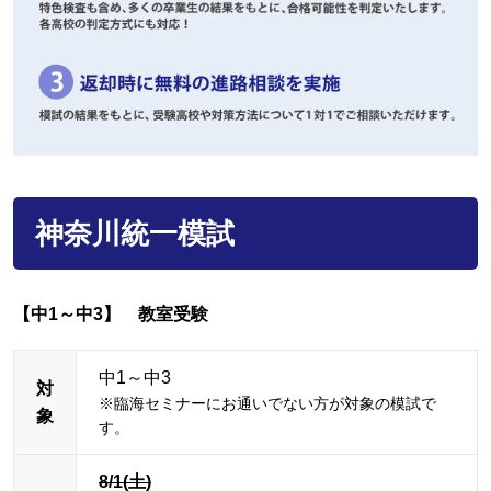
神奈川統一模試
【中1～中3】 教室受験
中1～中3
対
※臨海セミナーにお通いでない方が対象の模試で
象
す。
8/1(土)