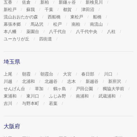
五香
佐倉
新柏
新鎌ヶ谷
新検見川
新松戸
蘇我
千葉
都賀
津田沼
流山おおたかの森
西船橋
東松戸
船橋
幕張本郷
馬込沢
松戸
南柏
南流山
本八幡
薬園台
八千代台
八千代中央
八柱
ユーカリが丘
四街道
埼玉県
上尾
朝霞
朝霞台
大宮
春日部
川口
川越
北浦和
北越谷
志木
新越谷
新所沢
せんげん台
草加
鶴ヶ島
戸田公園
獨協大学前
東浦和
東川口
ふじみ野
南浦和
武蔵浦和
吉川
与野本町
若葉
大阪府