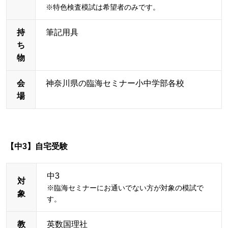
※特色検査模試は希望者のみです。
持
筆記用具
ち
物
会
神奈川県の臨海セミナー小中学部各校
場
【中3】自宅受験
中3
対
※臨海セミナーにお通いでない方が対象の模試で
象
す。
教
英数国理社