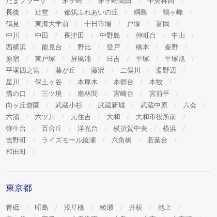
たまプラーザ
茅ヶ崎
茅ヶ崎高田
中央林間
長後
辻堂
都筑ふれあいの丘
綱島
鶴ヶ峰
鶴見
東海大学前
十日市場
戸塚
富岡
中川
中田
長津田
中野島
仲町台
中山
西横浜
能見台
野比
登戸
橋本
秦野
原宿
東戸塚
屏風浦
日吉
平塚
平塚旭
平塚四之宮
藤が丘
藤沢
二俣川
淵野辺
星川
保土ヶ谷
本厚木
本郷台
本牧
溝の口
三ツ境
南林間
宮崎台
宮前平
向ヶ丘遊園
武蔵小杉
武蔵新城
武蔵中原
六会
六浦
六ツ川
元住吉
大和
大和市役所前
弥生台
百合丘
洋光台
横須賀中央
横浜
吉野町
ライズモール綾瀬
六角橋
若葉台
和田町
東京都
青砥
昭島
浅草橋
綾瀬
井荻
池上