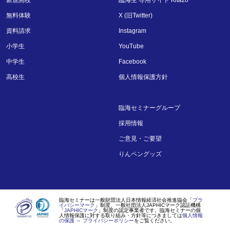
無料体験
X (旧Twitter)
資料請求
Instagram
小学生
YouTube
中学生
Facebook
高校生
個人情報保護方針
臨海セミナーグループ
採用情報
ご意見・ご要望
りんペングッズ
臨海セミナーは一般財団法人日本情報経済社会推進協会「
プラ
イバシーマーク
」制度、一般社団法人JAPHICマーク認証機構
「
JAPHICマーク
」制度の認定事業者です。臨海セミナーの個
人情報保護に対する取り組み・方針等につきましては
個人情報
の保護 ～ プライバシーポリシー
をご覧ください。