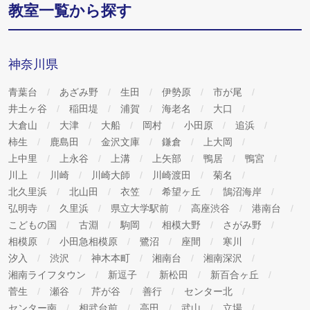
教室一覧から探す
神奈川県
青葉台
あざみ野
生田
伊勢原
市が尾
井土ヶ谷
稲田堤
浦賀
海老名
大口
大倉山
大津
大船
岡村
小田原
追浜
柿生
鹿島田
金沢文庫
鎌倉
上大岡
上中里
上永谷
上溝
上矢部
鴨居
鴨宮
川上
川崎
川崎大師
川崎渡田
菊名
北久里浜
北山田
衣笠
希望ヶ丘
鵠沼海岸
弘明寺
久里浜
県立大学駅前
高座渋谷
港南台
こどもの国
古淵
駒岡
相模大野
さがみ野
相模原
小田急相模原
鷺沼
座間
寒川
汐入
渋沢
神木本町
湘南台
湘南深沢
湘南ライフタウン
新逗子
新松田
新百合ヶ丘
菅生
瀬谷
芹が谷
善行
センター北
センター南
相武台前
高田
武山
立場