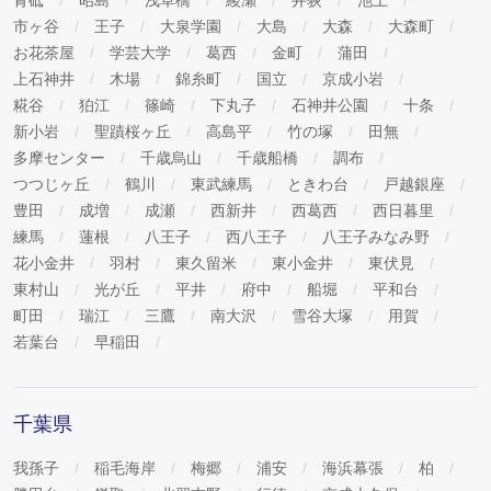
市ヶ谷
王子
大泉学園
大島
大森
大森町
お花茶屋
学芸大学
葛西
金町
蒲田
上石神井
木場
錦糸町
国立
京成小岩
糀谷
狛江
篠崎
下丸子
石神井公園
十条
新小岩
聖蹟桜ヶ丘
高島平
竹の塚
田無
多摩センター
千歳烏山
千歳船橋
調布
つつじヶ丘
鶴川
東武練馬
ときわ台
戸越銀座
豊田
成増
成瀬
西新井
西葛西
西日暮里
練馬
蓮根
八王子
西八王子
八王子みなみ野
花小金井
羽村
東久留米
東小金井
東伏見
東村山
光が丘
平井
府中
船堀
平和台
町田
瑞江
三鷹
南大沢
雪谷大塚
用賀
若葉台
早稲田
千葉県
我孫子
稲毛海岸
梅郷
浦安
海浜幕張
柏