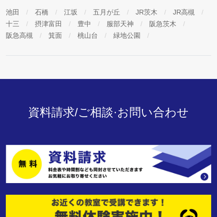
池田
石橋
江坂
五月が丘
JR茨木
JR高槻
十三
摂津富田
豊中
服部天神
阪急茨木
阪急高槻
箕面
桃山台
緑地公園
資料請求/ご相談·お問い合わせ