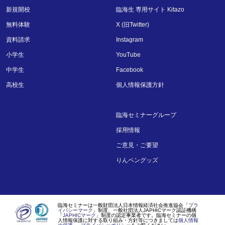
新規開校
臨海生 専用サイト Kitazo
無料体験
X (旧Twitter)
資料請求
Instagram
小学生
YouTube
中学生
Facebook
高校生
個人情報保護方針
臨海セミナーグループ
採用情報
ご意見・ご要望
りんペングッズ
臨海セミナーは一般財団法人日本情報経済社会推進協会「
プラ
イバシーマーク
」制度、一般社団法人JAPHICマーク認証機構
「
JAPHICマーク
」制度の認定事業者です。臨海セミナーの個
人情報保護に対する取り組み・方針等につきましては
個人情報