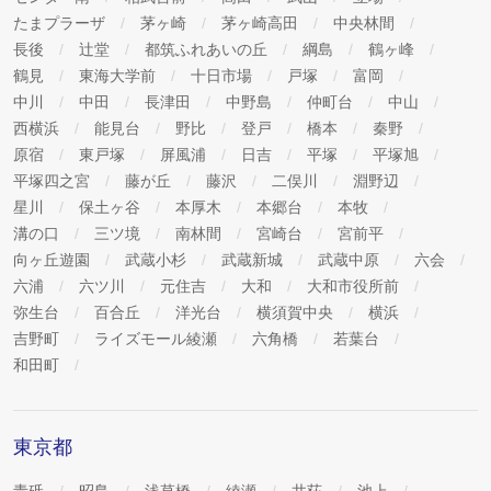
たまプラーザ
茅ヶ崎
茅ヶ崎高田
中央林間
長後
辻堂
都筑ふれあいの丘
綱島
鶴ヶ峰
鶴見
東海大学前
十日市場
戸塚
富岡
中川
中田
長津田
中野島
仲町台
中山
西横浜
能見台
野比
登戸
橋本
秦野
原宿
東戸塚
屏風浦
日吉
平塚
平塚旭
平塚四之宮
藤が丘
藤沢
二俣川
淵野辺
星川
保土ヶ谷
本厚木
本郷台
本牧
溝の口
三ツ境
南林間
宮崎台
宮前平
向ヶ丘遊園
武蔵小杉
武蔵新城
武蔵中原
六会
六浦
六ツ川
元住吉
大和
大和市役所前
弥生台
百合丘
洋光台
横須賀中央
横浜
吉野町
ライズモール綾瀬
六角橋
若葉台
和田町
東京都
青砥
昭島
浅草橋
綾瀬
井荻
池上