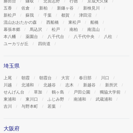
勝田台
鎌取
北習志野
行徳
京成大久保
五香
佐倉
新柏
新鎌ヶ谷
新検見川
新松戸
蘇我
千葉
都賀
津田沼
流山おおたかの森
西船橋
東松戸
船橋
幕張本郷
馬込沢
松戸
南柏
南流山
本八幡
薬園台
八千代台
八千代中央
八柱
ユーカリが丘
四街道
埼玉県
上尾
朝霞
朝霞台
大宮
春日部
川口
川越
北浦和
北越谷
志木
新越谷
新所沢
せんげん台
草加
鶴ヶ島
戸田公園
獨協大学前
東浦和
東川口
ふじみ野
南浦和
武蔵浦和
吉川
与野本町
若葉
大阪府