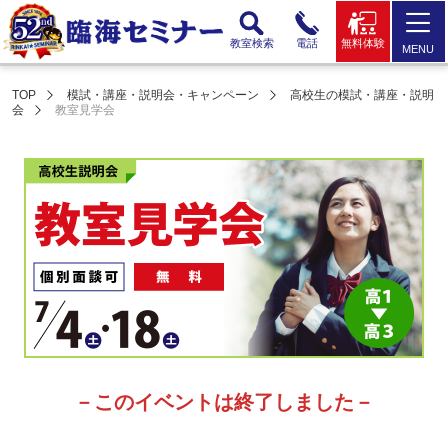
教室検索
電話
無料体験
MENU
TOP
模試・講座・説明会・キャンペーン
高校生の模試・講座・説明
会
教室見学会
－このイベントは終了しました－