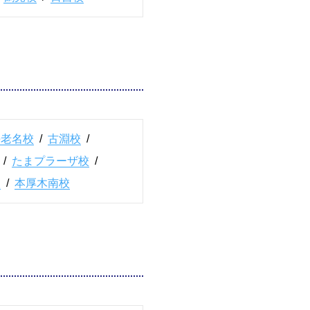
海老名校
/
古淵校
/
/
たまプラーザ校
/
校
/
本厚木南校