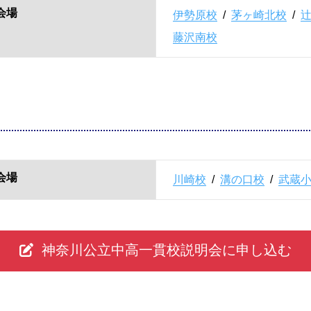
会場
伊勢原校
/
茅ヶ崎北校
/
藤沢南校
会場
川崎校
/
溝の口校
/
武蔵
神奈川公立中高一貫校説明会に申し込む