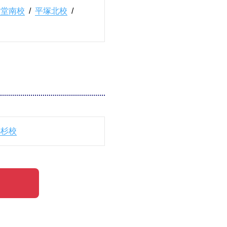
辻堂南校
/
平塚北校
/
小杉校