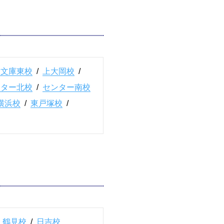
沢文庫東校
/
上大岡校
/
ンター北校
/
センター南校
横浜校
/
東戸塚校
/
/
鶴見校
/
日吉校