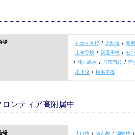
会場
井土ヶ谷校
/
大船校
/
金
上永谷校
/
新逗子校
/
セ
/
鶴ヶ峰校
/
戸塚西校
/
西
星川校
/
横浜本校
フロンティア高附属中
会場
大口校
/
菊名校
/
綱島校