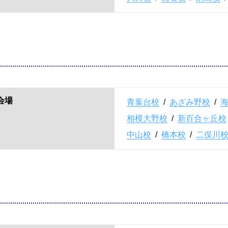
会場
青葉台校
/
あざみ野校
/
相模大野校
/
新百合ヶ丘校
中山校
/
橋本校
/
二俣川