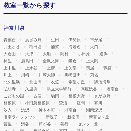
教室一覧から探す
神奈川県
青葉台
あざみ野
生田
伊勢原
市が尾
井土ヶ谷
稲田堤
浦賀
海老名
大口
大倉山
大津
大船
岡村
小田原
追浜
柿生
鹿島田
金沢文庫
鎌倉
上大岡
上中里
上永谷
上溝
上矢部
鴨居
鴨宮
川上
川崎
川崎大師
川崎渡田
菊名
北久里浜
北山田
衣笠
希望ヶ丘
鵠沼海岸
弘明寺
久里浜
県立大学駅前
高座渋谷
港南台
こどもの国
古淵
駒岡
相模大野
さがみ野
相模原
小田急相模原
鷺沼
座間
寒川
汐入
渋沢
神木本町
湘南台
湘南深沢
湘南ライフタウン
新逗子
新松田
新百合ヶ丘
菅生
瀬谷
芹が谷
善行
センター北