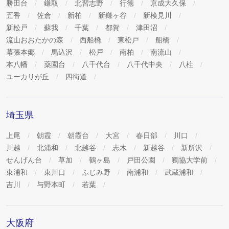
勝田台
鎌取
北習志野
行徳
京成大久保
五香
佐倉
新柏
新鎌ヶ谷
新検見川
新松戸
蘇我
千葉
都賀
津田沼
流山おおたかの森
西船橋
東松戸
船橋
幕張本郷
馬込沢
松戸
南柏
南流山
本八幡
薬園台
八千代台
八千代中央
八柱
ユーカリが丘
四街道
埼玉県
上尾
朝霞
朝霞台
大宮
春日部
川口
川越
北浦和
北越谷
志木
新越谷
新所沢
せんげん台
草加
鶴ヶ島
戸田公園
獨協大学前
東浦和
東川口
ふじみ野
南浦和
武蔵浦和
吉川
与野本町
若葉
大阪府