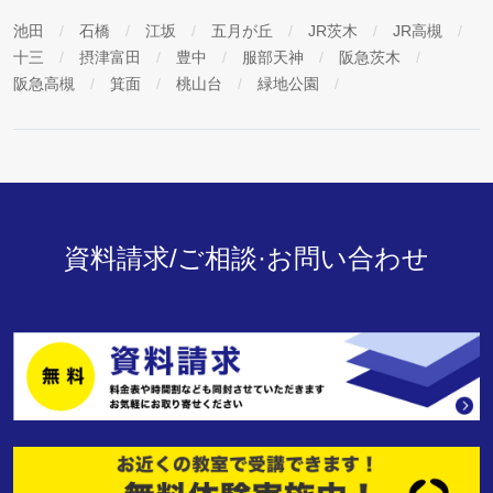
池田
石橋
江坂
五月が丘
JR茨木
JR高槻
十三
摂津富田
豊中
服部天神
阪急茨木
阪急高槻
箕面
桃山台
緑地公園
資料請求/ご相談·お問い合わせ