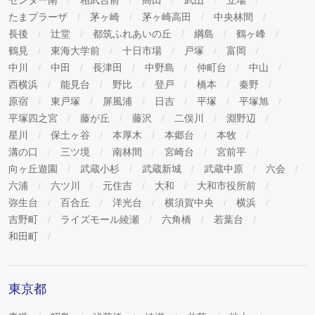
センター南
相武台前
高田
武山
立場
たまプラーザ
茅ヶ崎
茅ヶ崎高田
中央林間
長後
辻堂
都筑ふれあいの丘
綱島
鶴ヶ峰
鶴見
東海大学前
十日市場
戸塚
富岡
中川
中田
長津田
中野島
仲町台
中山
西横浜
能見台
野比
登戸
橋本
秦野
原宿
東戸塚
屏風浦
日吉
平塚
平塚旭
平塚四之宮
藤が丘
藤沢
二俣川
淵野辺
星川
保土ヶ谷
本厚木
本郷台
本牧
溝の口
三ツ境
南林間
宮崎台
宮前平
向ヶ丘遊園
武蔵小杉
武蔵新城
武蔵中原
六会
六浦
六ツ川
元住吉
大和
大和市役所前
弥生台
百合丘
洋光台
横須賀中央
横浜
吉野町
ライズモール綾瀬
六角橋
若葉台
和田町
東京都