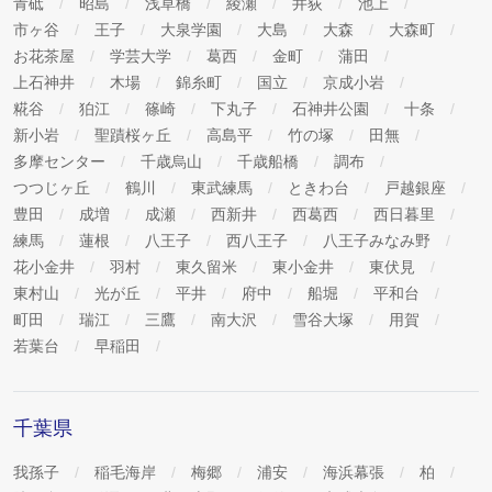
青砥
昭島
浅草橋
綾瀬
井荻
池上
市ヶ谷
王子
大泉学園
大島
大森
大森町
お花茶屋
学芸大学
葛西
金町
蒲田
上石神井
木場
錦糸町
国立
京成小岩
糀谷
狛江
篠崎
下丸子
石神井公園
十条
新小岩
聖蹟桜ヶ丘
高島平
竹の塚
田無
多摩センター
千歳烏山
千歳船橋
調布
つつじヶ丘
鶴川
東武練馬
ときわ台
戸越銀座
豊田
成増
成瀬
西新井
西葛西
西日暮里
練馬
蓮根
八王子
西八王子
八王子みなみ野
花小金井
羽村
東久留米
東小金井
東伏見
東村山
光が丘
平井
府中
船堀
平和台
町田
瑞江
三鷹
南大沢
雪谷大塚
用賀
若葉台
早稲田
千葉県
我孫子
稲毛海岸
梅郷
浦安
海浜幕張
柏