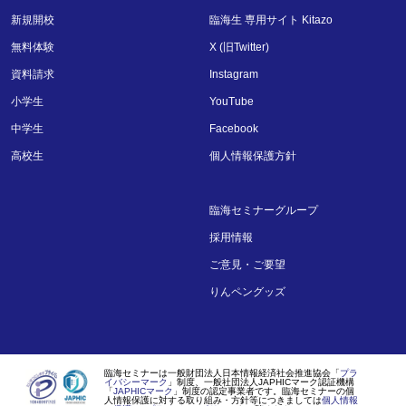
新規開校
臨海生 専用サイト Kitazo
無料体験
X (旧Twitter)
資料請求
Instagram
小学生
YouTube
中学生
Facebook
高校生
個人情報保護方針
臨海セミナーグループ
採用情報
ご意見・ご要望
りんペングッズ
臨海セミナーは一般財団法人日本情報経済社会推進協会「
プラ
イバシーマーク
」制度、一般社団法人JAPHICマーク認証機構
「
JAPHICマーク
」制度の認定事業者です。臨海セミナーの個
人情報保護に対する取り組み・方針等につきましては
個人情報