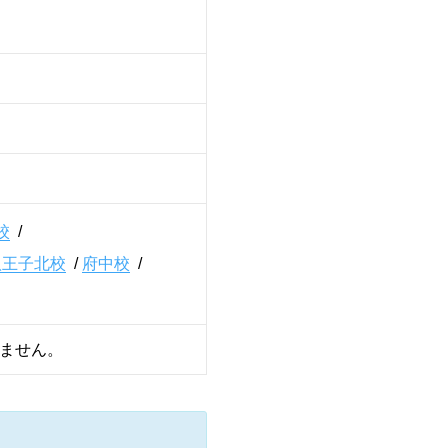
校
/
八王子北校
/
府中校
/
ません。