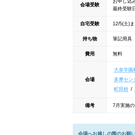
お申し込
会場受験
最終受験日：
自宅受験
12/5(
持ち物
筆記用具
費用
無料
大泉学園
会場
多摩セン
町田校
/
備考
7月実施
会場へお越しの際のお願