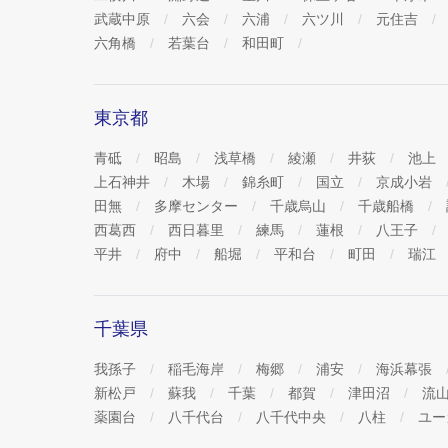
武蔵中原
六会
六浦
六ツ川
元住吉
六角橋
若葉台
和田町
東京都
青砥
昭島
浅草橋
綾瀬
井荻
池上
上石神井
木場
錦糸町
国立
京成小岩
田無
多摩センター
千歳烏山
千歳船橋
西葛西
西日暮里
練馬
蓮根
八王子
平井
府中
船堀
平和台
町田
瑞江
千葉県
我孫子
稲毛海岸
梅郷
浦安
海浜幕張
新松戸
蘇我
千葉
都賀
津田沼
流
薬園台
八千代台
八千代中央
八柱
ユー