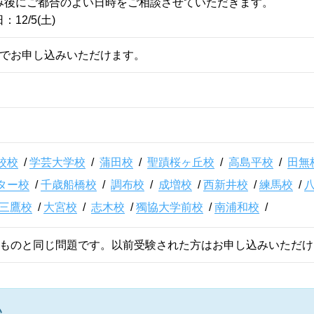
み後にご都合のよい日時をご相談させていただきます。
12/5(土)
土)までお申し込みいただけます。
校校
/
学芸大学校
/
蒲田校
/
聖蹟桜ヶ丘校
/
高島平校
/
田無
ター校
/
千歳船橋校
/
調布校
/
成増校
/
西新井校
/
練馬校
/
三鷹校
/
大宮校
/
志木校
/
獨協大学前校
/
南浦和校
/
のものと同じ問題です。以前受験された方はお申し込みいただけ
い