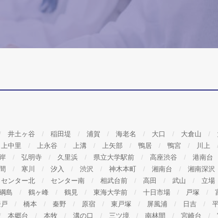
井土ヶ谷
稲田堤
浦賀
海老名
大口
大倉山
上中里
上永谷
上溝
上矢部
鴨居
鴨宮
川上
海岸
弘明寺
久里浜
県立大学駅前
高座渋谷
港南台
間
寒川
汐入
渋沢
神木本町
湘南台
湘南深沢
センター北
センター南
相武台前
高田
武山
立場
綱島
鶴ヶ峰
鶴見
東海大学前
十日市場
戸塚
登戸
橋本
秦野
原宿
東戸塚
屏風浦
日吉
本郷台
本牧
溝の口
三ツ境
南林間
宮崎台