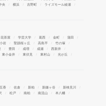
中央
横浜
吉野町
ライズモール綾瀬
お花茶屋
学芸大学
葛西
金町
蒲田
小岩
聖蹟桜ヶ丘
高島平
竹の塚
座
豊田
成増
成瀬
西新井
東小金井
東伏見
東村山
光が丘
五香
佐倉
新柏
新鎌ヶ谷
新検見川
沢
松戸
南柏
南流山
本八幡