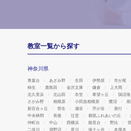
教室一覧から探す
神奈川県
青葉台
あざみ野
生田
伊勢原
市が尾
柿生
鹿島田
金沢文庫
鎌倉
上大岡
北久里浜
北山田
衣笠
希望ヶ丘
鵠沼
さがみ野
相模原
小田急相模原
鷺沼
座
新百合ヶ丘
菅生
瀬谷
芹が谷
善行
中央林間
長後
辻堂
都筑ふれあいの丘
仲町台
中山
西横浜
能見台
野比
二俣川
淵野辺
星川
保土ヶ谷
本厚木