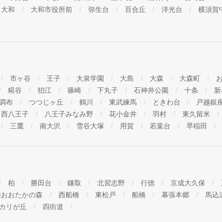
大和
大和市役所前
弥生台
百合丘
洋光台
横須賀
市ヶ谷
王子
大泉学園
大島
大森
大森町
糀谷
狛江
篠崎
下丸子
石神井公園
十条
新
調布
つつじヶ丘
鶴川
東武練馬
ときわ台
戸越銀
西八王子
八王子みなみ野
花小金井
羽村
東久留米
三鷹
南大沢
雪谷大塚
用賀
若葉台
早稲田
柏
勝田台
鎌取
北習志野
行徳
京成大久保
山おおたかの森
西船橋
東松戸
船橋
幕張本郷
馬込
カリが丘
四街道