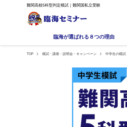
難関高校5科型判定模試｜難関国私立受験
臨海が選ばれる８つの理由
TOP
模試・講座・説明会・キャンペーン
中学生の模試