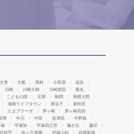
大津
大船
岡村
小田原
追浜
川崎
川崎大師
川崎渡田
菊名
こどもの国
古淵
駒岡
相模大野
湘南ライフタウン
新逗子
新松田
たまプラーザ
茅ヶ崎
茅ヶ崎高田
富岡
中川
中田
長津田
中野島
平塚
平塚旭
平塚四之宮
藤が丘
藤沢
宮前平
向ヶ丘遊園
武蔵小杉
武蔵新城