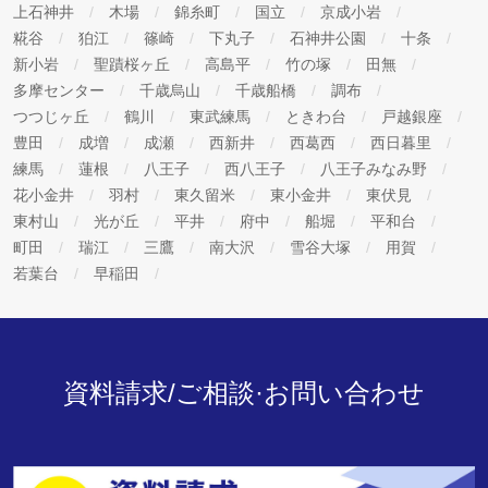
上石神井
木場
錦糸町
国立
京成小岩
糀谷
狛江
篠崎
下丸子
石神井公園
十条
新小岩
聖蹟桜ヶ丘
高島平
竹の塚
田無
多摩センター
千歳烏山
千歳船橋
調布
つつじヶ丘
鶴川
東武練馬
ときわ台
戸越銀座
豊田
成増
成瀬
西新井
西葛西
西日暮里
練馬
蓮根
八王子
西八王子
八王子みなみ野
花小金井
羽村
東久留米
東小金井
東伏見
東村山
光が丘
平井
府中
船堀
平和台
町田
瑞江
三鷹
南大沢
雪谷大塚
用賀
若葉台
早稲田
資料請求/ご相談·お問い合わせ