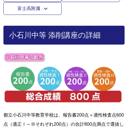
富士高附属
小石川中等 添削講座の詳細
都立小石川中等教育学校は、報告書200点＋適性検査点600
点（適正Ⅰ～Ⅲそれぞれ200点）の合計800点満点で選抜し