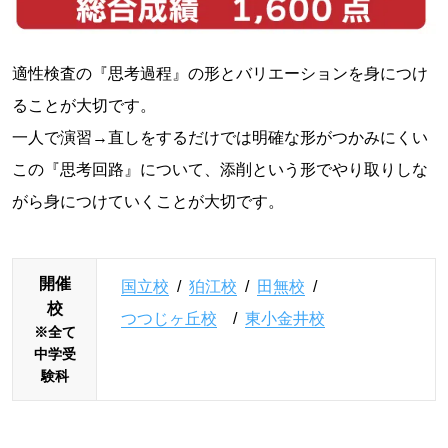
適性検査の『思考過程』の形とバリエーションを身につけ
ることが大切です。
一人で演習→直しをするだけでは明確な形がつかみにくい
この『思考回路』について、添削という形でやり取りしな
がら身につけていくことが大切です。
開催
国立校
/
狛江校
/
田無校
/
校
つつじヶ丘校
/
東小金井校
※全て
中学受
験科