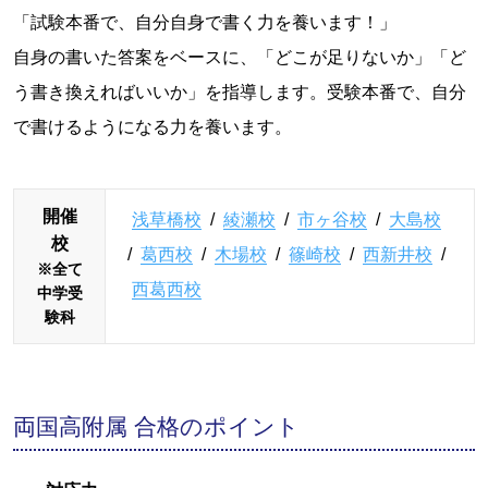
「試験本番で、自分自身で書く力を養います！」
自身の書いた答案をベースに、「どこが足りないか」「ど
う書き換えればいいか」を指導します。受験本番で、自分
で書けるようになる力を養います。
開催
浅草橋校
/
綾瀬校
/
市ヶ谷校
/
大島校
校
/
葛西校
/
木場校
/
篠崎校
/
西新井校
/
※全て
西葛西校
中学受
験科
両国高附属 合格のポイント