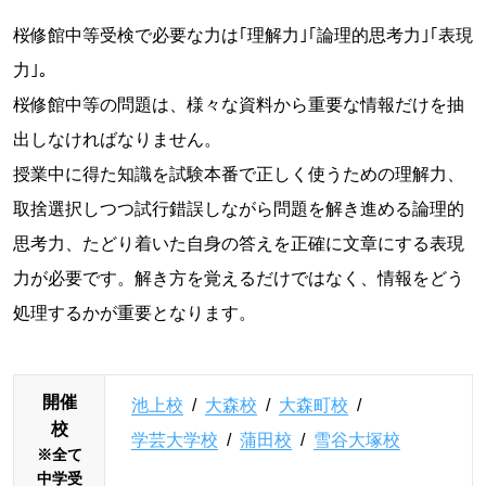
桜修館中等受検で必要な力は｢理解力｣｢論理的思考力｣｢表現
力｣。
桜修館中等の問題は、様々な資料から重要な情報だけを抽
出しなければなりません。
授業中に得た知識を試験本番で正しく使うための理解力、
取捨選択しつつ試行錯誤しながら問題を解き進める論理的
思考力、たどり着いた自身の答えを正確に文章にする表現
力が必要です。解き方を覚えるだけではなく、情報をどう
処理するかが重要となります。
開催
池上校
/
大森校
/
大森町校
/
校
学芸大学校
/
蒲田校
/
雪谷大塚校
※全て
中学受