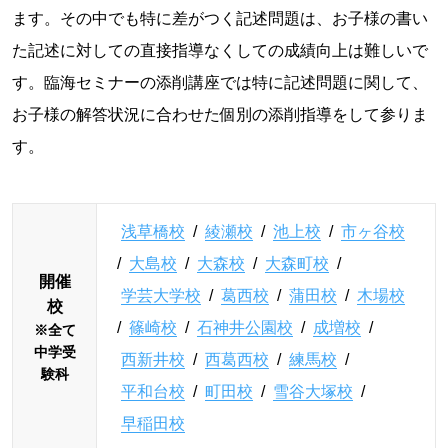
ます。その中でも特に差がつく記述問題は、お子様の書い
た記述に対しての直接指導なくしての成績向上は難しいで
す。臨海セミナーの添削講座では特に記述問題に関して、
お子様の解答状況に合わせた個別の添削指導をして参りま
す。
浅草橋校
/
綾瀬校
/
池上校
/
市ヶ谷校
/
大島校
/
大森校
/
大森町校
/
開催
学芸大学校
/
葛西校
/
蒲田校
/
木場校
校
/
篠崎校
/
石神井公園校
/
成増校
/
※全て
中学受
西新井校
/
西葛西校
/
練馬校
/
験科
平和台校
/
町田校
/
雪谷大塚校
/
早稲田校