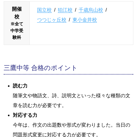
開催
国立校
/
狛江校
/
千歳烏山校
/
校
つつじヶ丘校
/
東小金井校
※全て
中学受
験科
三鷹中等 合格のポイント
読む力
随筆文や物語文、詩、説明文といった様々な種類の文
章を読む力が必要です。
対応する力
今年は、作文の出題数や形式が変わりました。当日の
問題形式変更に対応する力が必要です。