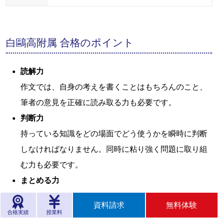
白鷗高附属 合格のポイント
読解力
作文では、自身の考えを書くことはもちろんのこと、
筆者の意見を正確に読み取る力も必要です。
判断力
持っている知識をどの場面でどう使うかを瞬時に判断
しなければなりません。同時に粘り強く問題に取り組
む力も必要です。
まとめる力
与えられた条件を表などで自分なりにまとめていきま
資料請求
無料体験
す。難しい表現や複雑な条件の問題も、自分で噛み砕
合格実績
授業料