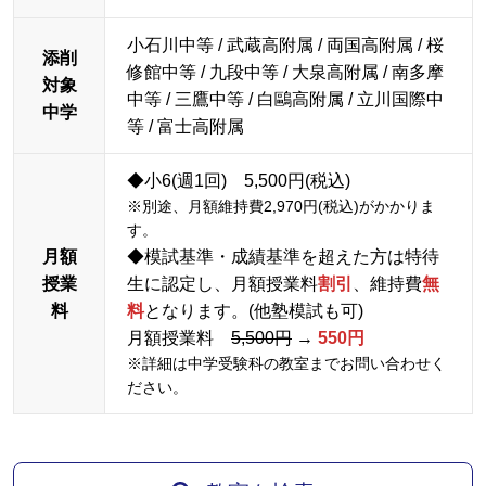
小石川中等 /
武蔵高附属 / 両国高附属 / 桜
添削
修館中等 / 九段中等 / 大泉高附属 / 南多摩
対象
中等 / 三鷹中等 / 白鷗高附属 / 立川国際中
中学
等 / 富士高附属
◆小6(週1回) 5,500円(税込)
※別途、月額維持費2,970円(税込)がかかりま
す。
月額
◆模試基準・成績基準を超えた方は特待
授業
生に認定し、月額授業料
割引
、維持費
無
料
料
となります。(他塾模試も可)
月額授業料
5,500円
→
550円
※詳細は中学受験科の教室までお問い合わせく
ださい。