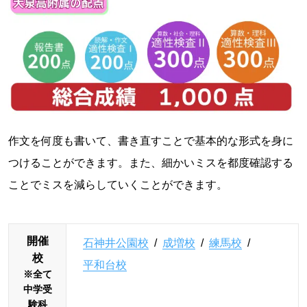
作文を何度も書いて、書き直すことで基本的な形式を身に
つけることができます。また、細かいミスを都度確認する
ことでミスを減らしていくことができます。
開催
石神井公園校
/
成増校
/
練馬校
/
校
平和台校
※全て
中学受
験科