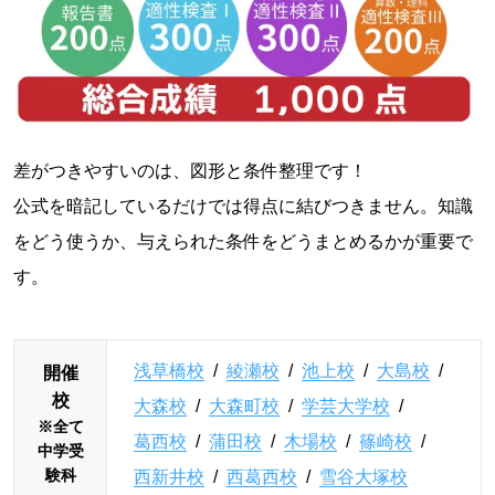
差がつきやすいのは、図形と条件整理です！
公式を暗記しているだけでは得点に結びつきません。知識
をどう使うか、与えられた条件をどうまとめるかが重要で
す。
浅草橋校
/
綾瀬校
/
池上校
/
大島校
/
開催
校
大森校
/
大森町校
/
学芸大学校
/
※全て
葛西校
/
蒲田校
/
木場校
/
篠崎校
/
中学受
験科
西新井校
/
西葛西校
/
雪谷大塚校