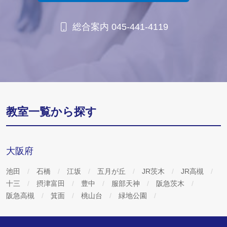
総合案内 045-441-4119
教室一覧から探す
大阪府
池田
石橋
江坂
五月が丘
JR茨木
JR高槻
十三
摂津富田
豊中
服部天神
阪急茨木
阪急高槻
箕面
桃山台
緑地公園