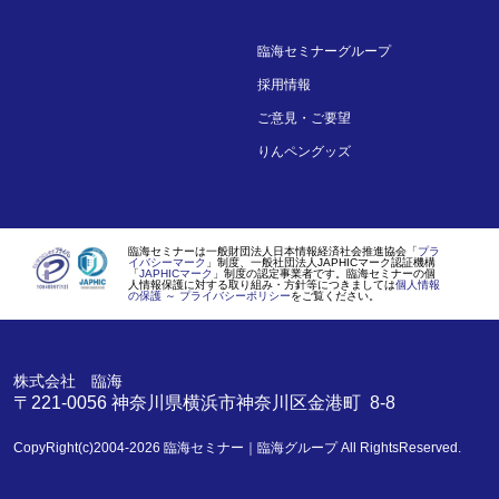
臨海セミナーグループ
採用情報
ご意見・ご要望
りんペングッズ
臨海セミナーは一般財団法人日本情報経済社会推進協会「
プラ
イバシーマーク
」制度、一般社団法人JAPHICマーク認証機構
「
JAPHICマーク
」制度の認定事業者です。臨海セミナーの個
人情報保護に対する取り組み・方針等につきましては
個人情報
の保護 ～ プライバシーポリシー
をご覧ください。
株式会社 臨海
〒221-0056
神奈川県
横浜市
神奈川区金港町 8-8
CopyRight(c)2004-2026
臨海セミナー｜臨海グループ
All RightsReserved.