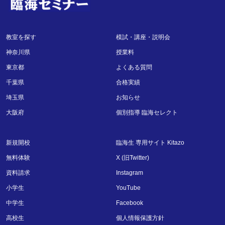
教室を探す
模試・講座・説明会
神奈川県
授業料
東京都
よくある質問
千葉県
合格実績
埼玉県
お知らせ
大阪府
個別指導 臨海セレクト
新規開校
臨海生 専用サイト Kitazo
無料体験
X (旧Twitter)
資料請求
Instagram
小学生
YouTube
中学生
Facebook
高校生
個人情報保護方針