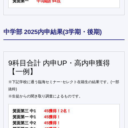
箕面第一
中3国語 94点
中学部 2025内申結果(3学期・後期)
9科目合計 内申UP・高内申獲得
【一例】
※下記学校に通う臨海セミナー･セレクト在籍生の結果です。(一部
抜粋)
※生徒からの聞き取り調査によるものです。
箕面第三 中1
45獲得！2名！
箕面第一 中1
45獲得！
箕面第三 中2
45獲得！