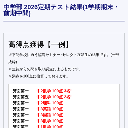
中学部 2026定期テスト結果(1学期期末・
前期中間)
高得点獲得【一例】
※下記学校に通う臨海セミナー･セレクト在籍生の結果です。(一部
抜粋)
※生徒からの聞き取り調査によるものです。
※満点を100点に換算しております。
箕面第一
中2数学 100点 3名!
箕面第五
中2数学 100点 2名!
箕面第一
中2理科 100点
箕面第一
中3英語 100点
箕面第一
中3国語 100点
箕面第一
中3数学 100点
箕面第三
中1数学 100点