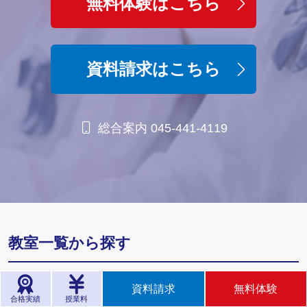
無料体験はこちら
資料請求はこちら
総合案内 045-441-4119
教室一覧から探す
資料請求
無料体験
大阪府
合格実績
授業料