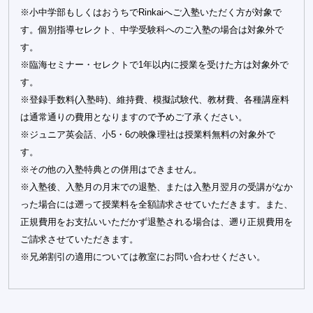
※小中学部もしくはおうちでRinkaiへご入塾いただく方が対象で
す。個別指導セレクト、中学受験科へのご入塾の場合は対象外で
す。
※臨海セミナー・セレクトで1年以内に授業を受けた方は対象外で
す。
※登録手数料(入塾時)、維持費、模擬試験代、教材費、各種講座料
は通常通りの費用となりますので予めご了承ください。
※ジュニア英会話、小5・6の映像理社は授業料無料の対象外で
す。
※その他の入塾特典との併用はできません。
※入塾後、入塾月の月末での退塾、または入塾月翌月の受講がなか
った場合には遡って授業料を全額請求させていただきます。また、
正規費用をお支払いいただかず退塾される場合は、遡り正規費用を
ご請求させていただきます。
※兄弟割引の適用については教室にお問い合わせください。