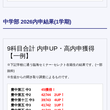
中学部 2026内申結果(1学期)
9科目合計 内申UP・高内申獲得
【一例】
※下記学校に通う臨海セミナー･セレクト在籍生の結果です。(一部
抜粋)
※生徒からの聞き取り調査によるものです。
豊中第三 中3
45獲得！
豊中第五 中2
42⤴44 2UP！
豊中第十三 中3
39⤴43 4UP！
豊中第五 中3
41⤴42 1UP！