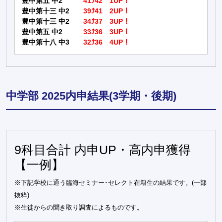
豊中第五 中2
41⤴42 1UP！
豊中第十三 中2
39⤴41 2UP！
豊中第十三 中2
34⤴37 3UP！
豊中第五 中2
33⤴36 3UP！
豊中第十八 中3
32⤴36 4UP！
中学部 2025内申結果(3学期・後期)
9科目合計 内申UP・高内申獲得
【一例】
※下記学校に通う臨海セミナー･セレクト在籍生の結果です。(一部
抜粋)
※生徒からの聞き取り調査によるものです。