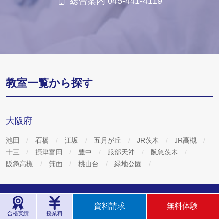
総合案内 045-441-4119
教室一覧から探す
大阪府
池田
石橋
江坂
五月が丘
JR茨木
JR高槻
十三
摂津富田
豊中
服部天神
阪急茨木
阪急高槻
箕面
桃山台
緑地公園
資料請求
無料体験
合格実績
授業料
資料請求/ご相談·お問い合わせ