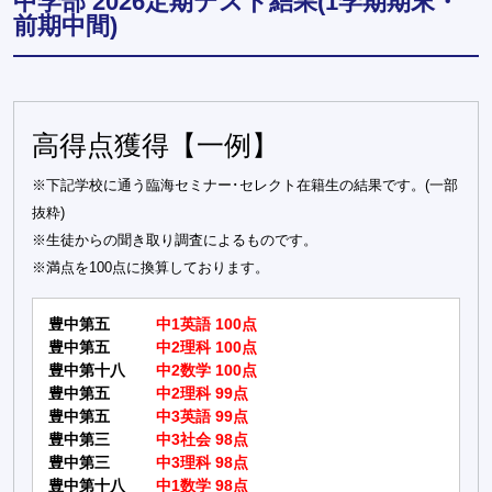
中学部 2026定期テスト結果(1学期期末・
前期中間)
高得点獲得【一例】
※下記学校に通う臨海セミナー･セレクト在籍生の結果です。(一部
抜粋)
※生徒からの聞き取り調査によるものです。
※満点を100点に換算しております。
豊中第五
中1英語 100点
豊中第五
中2理科 100点
豊中第十八
中2数学 100点
豊中第五
中2理科 99点
豊中第五
中3英語 99点
豊中第三
中3社会 98点
豊中第三
中3理科 98点
豊中第十八
中1数学 98点