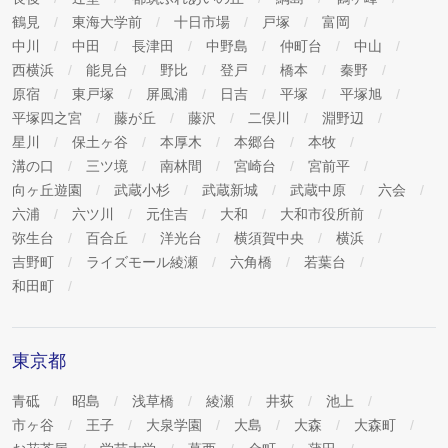
鶴見
東海大学前
十日市場
戸塚
富岡
中川
中田
長津田
中野島
仲町台
中山
西横浜
能見台
野比
登戸
橋本
秦野
原宿
東戸塚
屏風浦
日吉
平塚
平塚旭
平塚四之宮
藤が丘
藤沢
二俣川
淵野辺
星川
保土ヶ谷
本厚木
本郷台
本牧
溝の口
三ツ境
南林間
宮崎台
宮前平
向ヶ丘遊園
武蔵小杉
武蔵新城
武蔵中原
六会
六浦
六ツ川
元住吉
大和
大和市役所前
弥生台
百合丘
洋光台
横須賀中央
横浜
吉野町
ライズモール綾瀬
六角橋
若葉台
和田町
東京都
青砥
昭島
浅草橋
綾瀬
井荻
池上
市ヶ谷
王子
大泉学園
大島
大森
大森町