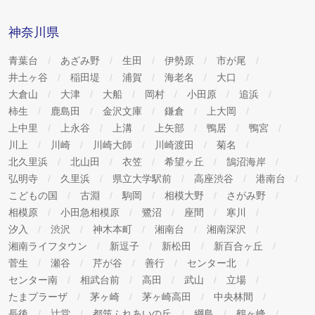
神奈川県
青葉台
あざみ野
生田
伊勢原
市が尾
井土ヶ谷
稲田堤
浦賀
海老名
大口
大倉山
大津
大船
岡村
小田原
追浜
柿生
鹿島田
金沢文庫
鎌倉
上大岡
上中里
上永谷
上溝
上矢部
鴨居
鴨宮
川上
川崎
川崎大師
川崎渡田
菊名
北久里浜
北山田
衣笠
希望ヶ丘
鵠沼海岸
弘明寺
久里浜
県立大学駅前
高座渋谷
港南台
こどもの国
古淵
駒岡
相模大野
さがみ野
相模原
小田急相模原
鷺沼
座間
寒川
汐入
渋沢
神木本町
湘南台
湘南深沢
湘南ライフタウン
新逗子
新松田
新百合ヶ丘
菅生
瀬谷
芹が谷
善行
センター北
センター南
相武台前
高田
武山
立場
たまプラーザ
茅ヶ崎
茅ヶ崎高田
中央林間
長後
辻堂
都筑ふれあいの丘
綱島
鶴ヶ峰