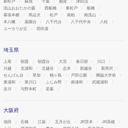
新松戸
蘇我
千葉
都賀
津田沼
流山おおたかの森
西船橋
東松戸
船橋
幕張本郷
馬込沢
松戸
南柏
南流山
本八幡
薬園台
八千代台
八千代中央
八柱
ユーカリが丘
四街道
埼玉県
上尾
朝霞
朝霞台
大宮
春日部
川口
川越
北浦和
北越谷
志木
新越谷
新所沢
せんげん台
草加
鶴ヶ島
戸田公園
獨協大学前
東浦和
東川口
ふじみ野
南浦和
武蔵浦和
吉川
与野本町
若葉
大阪府
池田
石橋
江坂
五月が丘
JR茨木
JR高槻