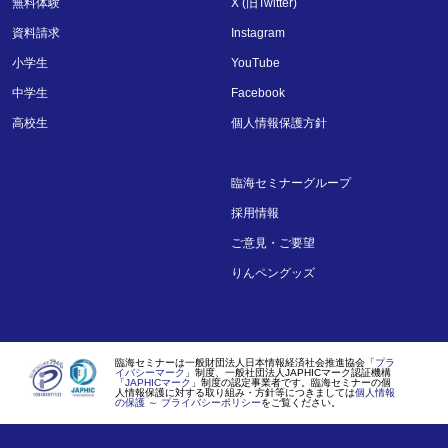
無料体験
X (旧Twitter)
資料請求
Instagram
小学生
YouTube
中学生
Facebook
高校生
個人情報保護方針
臨海セミナーグループ
採用情報
ご意見・ご要望
りんペングッズ
臨海セミナーは一般財団法人日本情報経済社会推進協会「
プラ
イバシーマーク
」制度、一般社団法人JAPHICマーク認証機構
「
JAPHICマーク
」制度の認定事業者です。臨海セミナーの個
人情報保護に対する取り組み・方針等につきましては
個人情報
の保護 ～ プライバシーポリシー
をご覧ください。