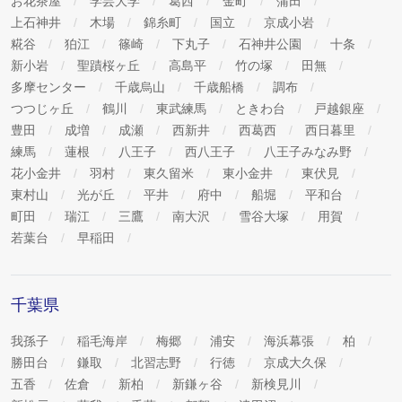
お花茶屋
学芸大学
葛西
金町
蒲田
上石神井
木場
錦糸町
国立
京成小岩
糀谷
狛江
篠崎
下丸子
石神井公園
十条
新小岩
聖蹟桜ヶ丘
高島平
竹の塚
田無
多摩センター
千歳烏山
千歳船橋
調布
つつじヶ丘
鶴川
東武練馬
ときわ台
戸越銀座
豊田
成増
成瀬
西新井
西葛西
西日暮里
練馬
蓮根
八王子
西八王子
八王子みなみ野
花小金井
羽村
東久留米
東小金井
東伏見
東村山
光が丘
平井
府中
船堀
平和台
町田
瑞江
三鷹
南大沢
雪谷大塚
用賀
若葉台
早稲田
千葉県
我孫子
稲毛海岸
梅郷
浦安
海浜幕張
柏
勝田台
鎌取
北習志野
行徳
京成大久保
五香
佐倉
新柏
新鎌ヶ谷
新検見川