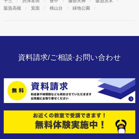
十三
摂津富田
豊中
服部天神
阪急茨木
阪急高槻
箕面
桃山台
緑地公園
資料請求/ご相談·お問い合わせ