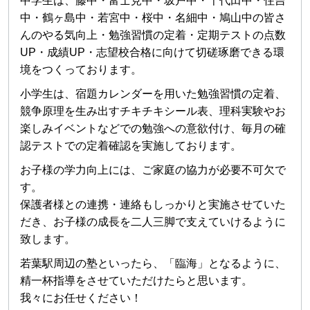
中学生は、藤中・富士見中・坂戸中・千代田中・住吉
中・鶴ヶ島中・若宮中・桜中・名細中・鳩山中の皆さ
んのやる気向上・勉強習慣の定着・定期テストの点数
UP・成績UP・志望校合格に向けて切磋琢磨できる環
境をつくっております。
小学生は、宿題カレンダーを用いた勉強習慣の定着、
競争原理を生み出すチキチキシール表、理科実験やお
楽しみイベントなどでの勉強への意欲付け、毎月の確
認テストでの定着確認を実施しております。
お子様の学力向上には、ご家庭の協力が必要不可欠で
す。
保護者様との連携・連絡もしっかりと実施させていた
だき、お子様の成長を二人三脚で支えていけるように
致します。
若葉駅周辺の塾といったら、「臨海」となるように、
精一杯指導をさせていただけたらと思います。
我々にお任せください！