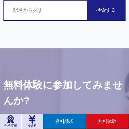
検索する
無料体験に参加してみませ
んか?
資料請求
無料体験
臨海セミナーの豊富なコ一スを設定!
合格実績
授業料