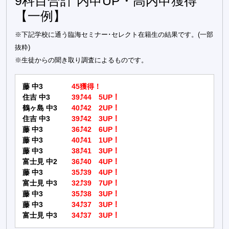
9科目合計 内申UP・高内申獲得
【一例】
※下記学校に通う臨海セミナー･セレクト在籍生の結果です。(一部
抜粋)
※生徒からの聞き取り調査によるものです。
藤 中3
45獲得！
住吉 中3
39⤴44 5UP！
鶴ヶ島 中3
40⤴42 2UP！
住吉 中3
39⤴42 3UP！
藤 中3
36⤴42 6UP！
藤 中3
40⤴41 1UP！
藤 中3
38⤴41 3UP！
富士見 中2
36⤴40 4UP！
藤 中3
35⤴39 4UP！
富士見 中3
32⤴39 7UP！
藤 中3
35⤴38 3UP！
藤 中3
34⤴37 3UP！
富士見 中3
34⤴37 3UP！