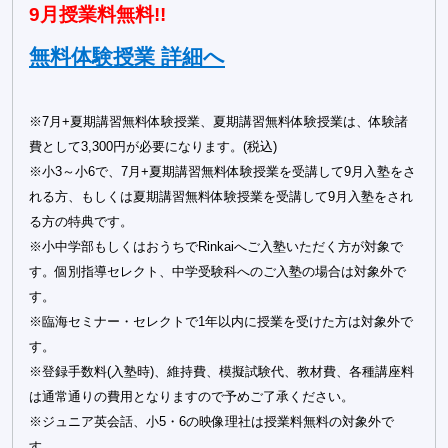
9月授業料無料!!
無料体験授業 詳細へ
※7月+夏期講習無料体験授業、夏期講習無料体験授業は、体験諸
費として3,300円が必要になります。(税込)
※小3～小6で、7月+夏期講習無料体験授業を受講して9月入塾をさ
れる方、もしくは夏期講習無料体験授業を受講して9月入塾をされ
る方の特典です。
※小中学部もしくはおうちでRinkaiへご入塾いただく方が対象で
す。個別指導セレクト、中学受験科へのご入塾の場合は対象外で
す。
※臨海セミナー・セレクトで1年以内に授業を受けた方は対象外で
す。
※登録手数料(入塾時)、維持費、模擬試験代、教材費、各種講座料
は通常通りの費用となりますので予めご了承ください。
※ジュニア英会話、小5・6の映像理社は授業料無料の対象外で
す。