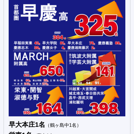
早大本庄1名
（鶴ヶ島中1名）