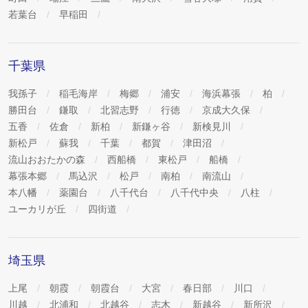
若葉台
早稲田
千葉県
我孫子
稲毛海岸
梅郷
浦安
海浜幕張
柏
勝田台
鎌取
北習志野
行徳
京成大久保
五香
佐倉
新柏
新鎌ヶ谷
新検見川
新松戸
蘇我
千葉
都賀
津田沼
流山おおたかの森
西船橋
東松戸
船橋
幕張本郷
馬込沢
松戸
南柏
南流山
本八幡
薬園台
八千代台
八千代中央
八柱
ユーカリが丘
四街道
埼玉県
上尾
朝霞
朝霞台
大宮
春日部
川口
川越
北浦和
北越谷
志木
新越谷
新所沢