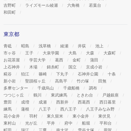
吉野町
ライズモール綾瀬
六角橋
若葉台
和田町
東京都
青砥
昭島
浅草橋
綾瀬
井荻
池上
市ヶ谷
王子
大泉学園
大島
大森
大森町
お花茶屋
学芸大学
葛西
金町
蒲田
上石神井
木場
錦糸町
国立
京成小岩
糀谷
狛江
篠崎
下丸子
石神井公園
十条
新小岩
聖蹟桜ヶ丘
高島平
竹の塚
田無
多摩センター
千歳烏山
千歳船橋
調布
つつじヶ丘
鶴川
東武練馬
ときわ台
戸越銀座
豊田
成増
成瀬
西新井
西葛西
西日暮里
練馬
蓮根
八王子
西八王子
八王子みなみ野
花小金井
羽村
東久留米
東小金井
東伏見
東村山
光が丘
平井
府中
船堀
平和台
町田
瑞江
三鷹
南大沢
雪谷大塚
用賀