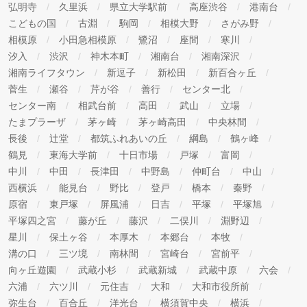
弘明寺
久里浜
県立大学駅前
高座渋谷
港南台
こどもの国
古淵
駒岡
相模大野
さがみ野
相模原
小田急相模原
鷺沼
座間
寒川
汐入
渋沢
神木本町
湘南台
湘南深沢
湘南ライフタウン
新逗子
新松田
新百合ヶ丘
菅生
瀬谷
芹が谷
善行
センター北
センター南
相武台前
高田
武山
立場
たまプラーザ
茅ヶ崎
茅ヶ崎高田
中央林間
長後
辻堂
都筑ふれあいの丘
綱島
鶴ヶ峰
鶴見
東海大学前
十日市場
戸塚
富岡
中川
中田
長津田
中野島
仲町台
中山
西横浜
能見台
野比
登戸
橋本
秦野
原宿
東戸塚
屏風浦
日吉
平塚
平塚旭
平塚四之宮
藤が丘
藤沢
二俣川
淵野辺
星川
保土ヶ谷
本厚木
本郷台
本牧
溝の口
三ツ境
南林間
宮崎台
宮前平
向ヶ丘遊園
武蔵小杉
武蔵新城
武蔵中原
六会
六浦
六ツ川
元住吉
大和
大和市役所前
弥生台
百合丘
洋光台
横須賀中央
横浜