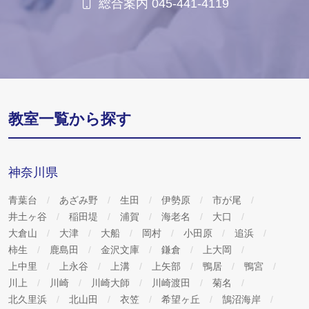
総合案内 045-441-4119
教室一覧から探す
神奈川県
青葉台
あざみ野
生田
伊勢原
市が尾
井土ヶ谷
稲田堤
浦賀
海老名
大口
大倉山
大津
大船
岡村
小田原
追浜
柿生
鹿島田
金沢文庫
鎌倉
上大岡
上中里
上永谷
上溝
上矢部
鴨居
鴨宮
川上
川崎
川崎大師
川崎渡田
菊名
北久里浜
北山田
衣笠
希望ヶ丘
鵠沼海岸