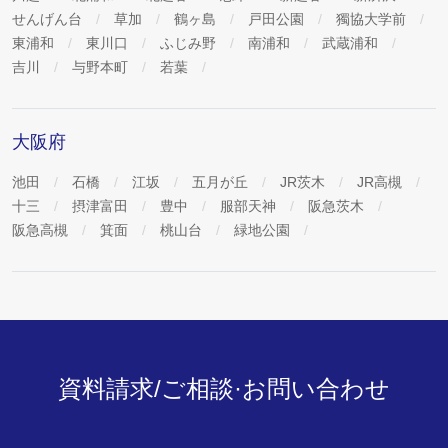
せんげん台
草加
鶴ヶ島
戸田公園
獨協大学前
東浦和
東川口
ふじみ野
南浦和
武蔵浦和
吉川
与野本町
若葉
大阪府
池田
石橋
江坂
五月が丘
JR茨木
JR高槻
十三
摂津富田
豊中
服部天神
阪急茨木
阪急高槻
箕面
桃山台
緑地公園
資料請求/ご相談·お問い合わせ