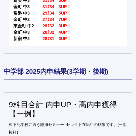
葛美 中3
31⤴34 3UP！
金町 中3
31⤴34 3UP！
常盤 中3
29⤴34 5UP！
金町 中2
27⤴34 7UP！
東金町 中2
29⤴32 3UP！
金町 中3
28⤴32 4UP！
新宿 中2
28⤴31 3UP！
中学部 2025内申結果(3学期・後期)
9科目合計 内申UP・高内申獲得
【一例】
※下記学校に通う臨海セミナー･セレクト在籍生の結果です。(一部
抜粋)