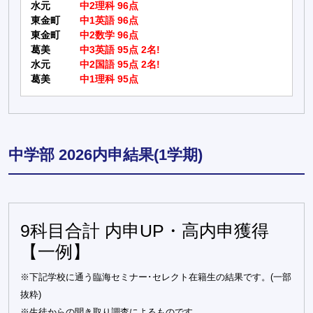
水元
中2理科 96点
東金町
中1英語 96点
東金町
中2数学 96点
葛美
中3英語 95点 2名!
水元
中2国語 95点 2名!
葛美
中1理科 95点
中学部 2026内申結果(1学期)
9科目合計 内申UP・高内申獲得
【一例】
※下記学校に通う臨海セミナー･セレクト在籍生の結果です。(一部
抜粋)
※生徒からの聞き取り調査によるものです。