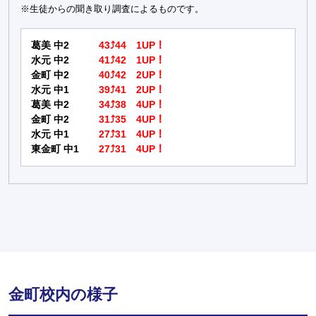
※生徒からの聞き取り調査によるものです。
葛美 中2
43⤴44 1UP！
水元 中2
41⤴42 1UP！
金町 中2
40⤴42 2UP！
水元 中1
39⤴41 2UP！
葛美 中2
34⤴38 4UP！
金町 中2
31⤴35 4UP！
水元 中1
27⤴31 4UP！
東金町 中1
27⤴31 4UP！
金町校内の様子