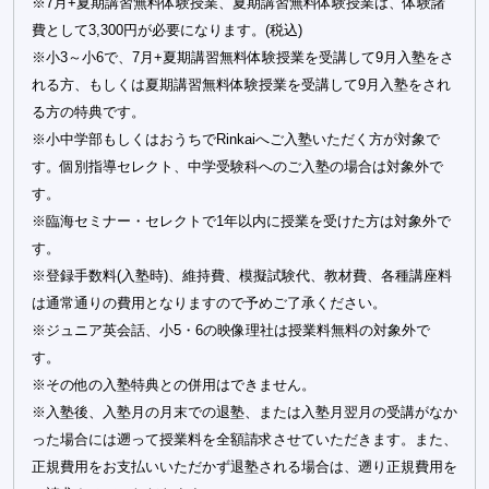
※7月+夏期講習無料体験授業、夏期講習無料体験授業は、体験諸
費として3,300円が必要になります。(税込)
※小3～小6で、7月+夏期講習無料体験授業を受講して9月入塾をさ
れる方、もしくは夏期講習無料体験授業を受講して9月入塾をされ
る方の特典です。
※小中学部もしくはおうちでRinkaiへご入塾いただく方が対象で
す。個別指導セレクト、中学受験科へのご入塾の場合は対象外で
す。
※臨海セミナー・セレクトで1年以内に授業を受けた方は対象外で
す。
※登録手数料(入塾時)、維持費、模擬試験代、教材費、各種講座料
は通常通りの費用となりますので予めご了承ください。
※ジュニア英会話、小5・6の映像理社は授業料無料の対象外で
す。
※その他の入塾特典との併用はできません。
※入塾後、入塾月の月末での退塾、または入塾月翌月の受講がなか
った場合には遡って授業料を全額請求させていただきます。また、
正規費用をお支払いいただかず退塾される場合は、遡り正規費用を