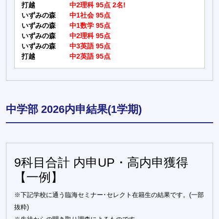
打越
中2理科 95点 2名!
いずみの森
中1社会 95点
いずみの森
中1数学 95点
いずみの森
中2理科 95点
いずみの森
中3英語 95点
打越
中2英語 95点
中学部 2026内申結果(1学期)
9科目合計 内申UP・高内申獲得
【一例】
※下記学校に通う臨海セミナー･セレクト在籍生の結果です。(一部
抜粋)