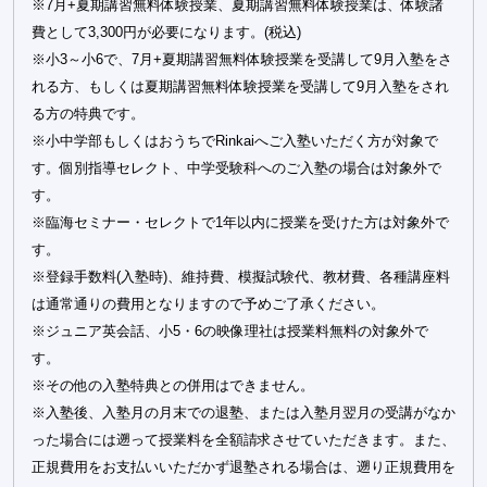
※7月+夏期講習無料体験授業、夏期講習無料体験授業は、体験諸
費として3,300円が必要になります。(税込)
※小3～小6で、7月+夏期講習無料体験授業を受講して9月入塾をさ
れる方、もしくは夏期講習無料体験授業を受講して9月入塾をされ
る方の特典です。
※小中学部もしくはおうちでRinkaiへご入塾いただく方が対象で
す。個別指導セレクト、中学受験科へのご入塾の場合は対象外で
す。
※臨海セミナー・セレクトで1年以内に授業を受けた方は対象外で
す。
※登録手数料(入塾時)、維持費、模擬試験代、教材費、各種講座料
は通常通りの費用となりますので予めご了承ください。
※ジュニア英会話、小5・6の映像理社は授業料無料の対象外で
す。
※その他の入塾特典との併用はできません。
※入塾後、入塾月の月末での退塾、または入塾月翌月の受講がなか
った場合には遡って授業料を全額請求させていただきます。また、
正規費用をお支払いいただかず退塾される場合は、遡り正規費用を