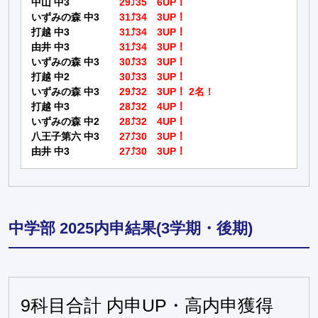
中山 中3
29⤴35 6UP！
いずみの森 中3
31⤴34 3UP！
打越 中3
31⤴34 3UP！
由井 中3
31⤴34 3UP！
いずみの森 中3
30⤴33 3UP！
打越 中2
30⤴33 3UP！
いずみの森 中3
29⤴32 3UP！ 2名！
打越 中3
28⤴32 4UP！
いずみの森 中2
28⤴32 4UP！
八王子第六 中3
27⤴30 3UP！
由井 中3
27⤴30 3UP！
中学部 2025内申結果(3学期・後期)
9科目合計 内申UP・高内申獲得