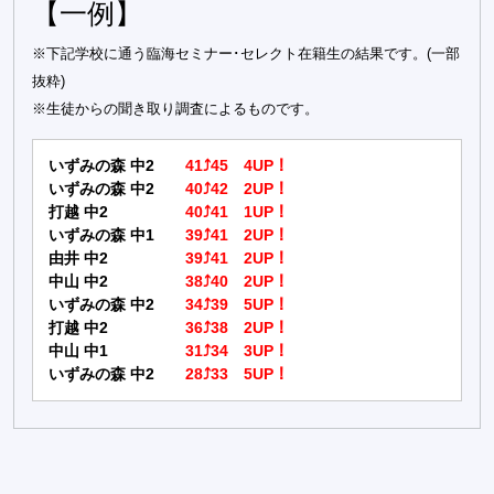
【一例】
※下記学校に通う臨海セミナー･セレクト在籍生の結果です。(一部
抜粋)
※生徒からの聞き取り調査によるものです。
いずみの森 中2
41⤴45 4UP！
いずみの森 中2
40⤴42 2UP！
打越 中2
40⤴41 1UP！
いずみの森 中1
39⤴41 2UP！
由井 中2
39⤴41 2UP！
中山 中2
38⤴40 2UP！
いずみの森 中2
34⤴39 5UP！
打越 中2
36⤴38 2UP！
中山 中1
31⤴34 3UP！
いずみの森 中2
28⤴33 5UP！