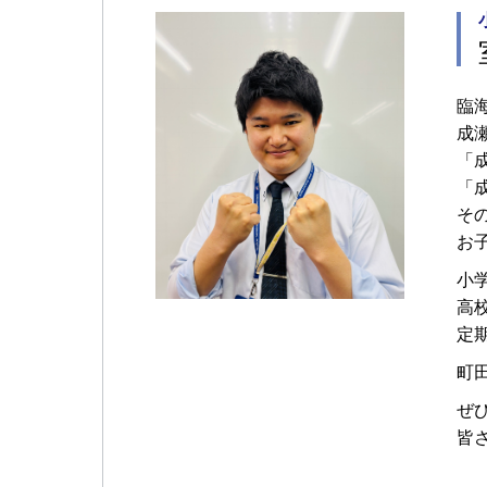
臨
成
「
「
そ
お
小
高
定
町
ぜ
皆