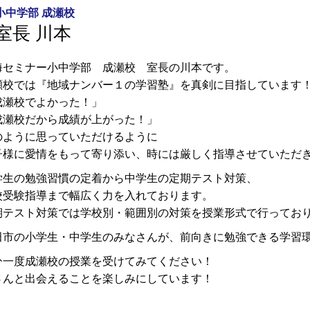
小中学部 成瀬校
室長 川本
海セミナー小中学部 成瀬校 室長の川本です。
瀬校では『地域ナンバー１の学習塾』を真剣に目指しています
成瀬校でよかった！」
成瀬校だから成績が上がった！」
のように思っていただけるように
子様に愛情をもって寄り添い、時には厳しく指導させていただ
学生の勉強習慣の定着から中学生の定期テスト対策、
校受験指導まで幅広く力を入れております。
期テスト対策では学校別・範囲別の対策を授業形式で行ってお
田市の小学生・中学生のみなさんが、前向きに勉強できる学習
ひ一度成瀬校の授業を受けてみてください！
さんと出会えることを楽しみにしています！