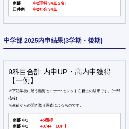
南部
中2理科 94点 2名!
臼井南
中2社会 94点
中学部 2025内申結果(3学期・後期)
9科目合計 内申UP・高内申獲得
【一例】
※下記学校に通う臨海セミナー･セレクト在籍生の結果です。(一部
抜粋)
※生徒からの聞き取り調査によるものです。
南部 中1
45獲得！
南部 中1
43⤴44 1UP！