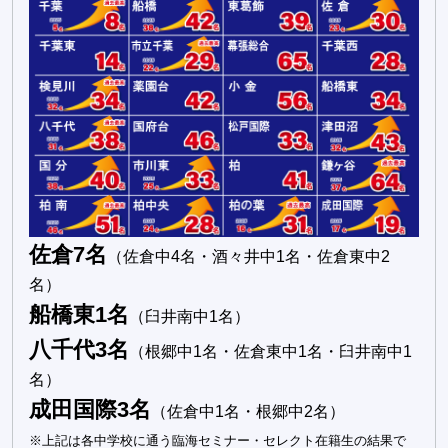
佐倉7名
（佐倉中4名・酒々井中1名・佐倉東中2
名）
船橋東1名
（臼井南中1名）
八千代3名
（根郷中1名・佐倉東中1名・臼井南中1
名）
成田国際3名
（佐倉中1名・根郷中2名）
※上記は各中学校に通う臨海セミナー・セレクト在籍生の結果で