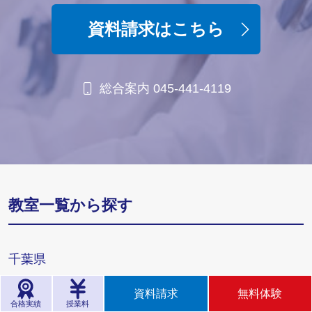
資料請求はこちら
総合案内 045-441-4119
教室一覧から探す
千葉県
我孫子
稲毛海岸
梅郷
浦安
海浜幕張
柏
資料請求
無料体験
勝田台
鎌取
北習志野
行徳
京成大久保
合格実績
授業料