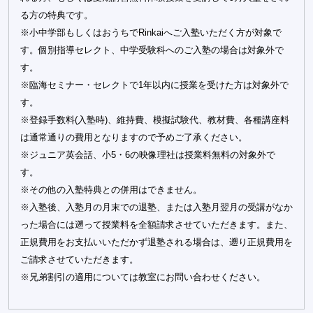
る方の特典です。
※小中学部もしくはおうちでRinkaiへご入塾いただく方が対象で
す。個別指導セレクト、中学受験科へのご入塾の場合は対象外で
す。
※臨海セミナー・セレクトで1年以内に授業を受けた方は対象外で
す。
※登録手数料(入塾時)、維持費、模擬試験代、教材費、各種講座料
は通常通りの費用となりますので予めご了承ください。
※ジュニア英会話、小5・6の映像理社は授業料無料の対象外で
す。
※その他の入塾特典との併用はできません。
※入塾後、入塾月の月末での退塾、または入塾月翌月の受講がなか
った場合には遡って授業料を全額請求させていただきます。また、
正規費用をお支払いいただかず退塾される場合は、遡り正規費用を
ご請求させていただきます。
※兄弟割引の適用については教室にお問い合わせください。