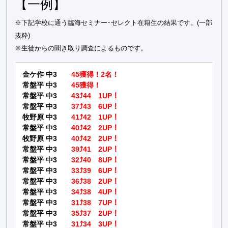
【一例】
※下記学校に通う臨海セミナー･セレクト在籍生の結果です。(一部
抜粋)
※生徒からの聞き取り調査によるものです。
金ケ作 中3
45獲得！2名！
常盤平 中3
45獲得！
常盤平 中3
43⤴44 1UP！
常盤平 中3
37⤴43 6UP！
牧野原 中3
41⤴42 1UP！
常盤平 中3
40⤴42 2UP！
牧野原 中3
40⤴42 2UP！
常盤平 中3
39⤴41 2UP！
常盤平 中3
32⤴40 8UP！
常盤平 中3
33⤴39 6UP！
常盤平 中3
36⤴38 2UP！
常盤平 中3
34⤴38 4UP！
常盤平 中3
31⤴38 7UP！
常盤平 中3
35⤴37 2UP！
常盤平 中3
31⤴34 3UP！