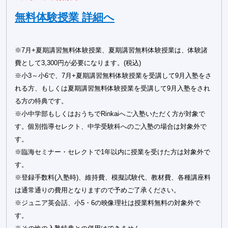
無料体験授業 詳細へ
※7月+夏期講習無料体験授業、夏期講習無料体験授業は、体験諸
費として3,300円が必要になります。(税込)
※小3～小6で、7月+夏期講習無料体験授業を受講して9月入塾をさ
れる方、もしくは夏期講習無料体験授業を受講して9月入塾をされ
る方の特典です。
※小中学部もしくはおうちでRinkaiへご入塾いただく方が対象で
す。個別指導セレクト、中学受験科へのご入塾の場合は対象外で
す。
※臨海セミナー・セレクトで1年以内に授業を受けた方は対象外で
す。
※登録手数料(入塾時)、維持費、模擬試験代、教材費、各種講座料
は通常通りの費用となりますので予めご了承ください。
※ジュニア英会話、小5・6の映像理社は授業料無料の対象外で
す。