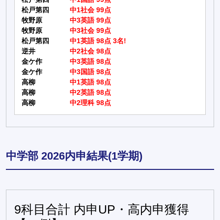
松戸第四
中1社会 99点
牧野原
中3英語 99点
牧野原
中3社会 99点
松戸第四
中1英語 98点 3名!
逆井
中2社会 98点
金ケ作
中3英語 98点
金ケ作
中3国語 98点
高柳
中1英語 98点
高柳
中2英語 98点
高柳
中2理科 98点
中学部 2026内申結果(1学期)
9科目合計 内申UP・高内申獲得