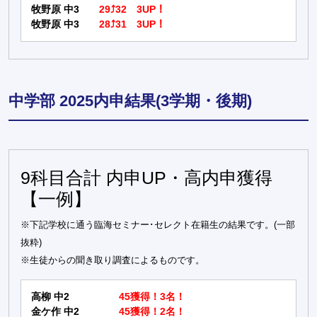
牧野原 中3
29⤴32 3UP！
牧野原 中3
28⤴31 3UP！
中学部 2025内申結果(3学期・後期)
9科目合計 内申UP・高内申獲得
【一例】
※下記学校に通う臨海セミナー･セレクト在籍生の結果です。(一部
抜粋)
※生徒からの聞き取り調査によるものです。
高柳 中2
45獲得！3名！
金ケ作 中2
45獲得！2名！