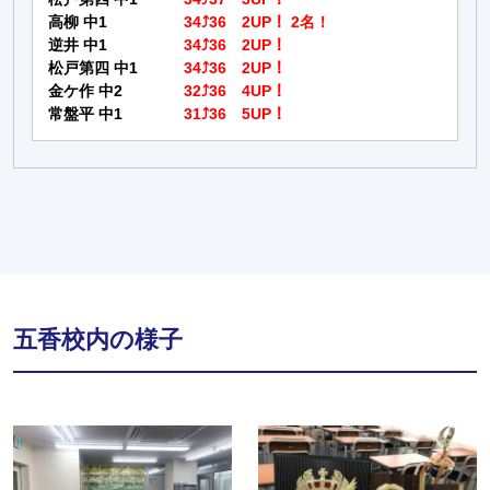
高柳 中1
34⤴36 2UP！ 2名！
逆井 中1
34⤴36 2UP！
松戸第四 中1
34⤴36 2UP！
金ケ作 中2
32⤴36 4UP！
常盤平 中1
31⤴36 5UP！
五香校内の様子