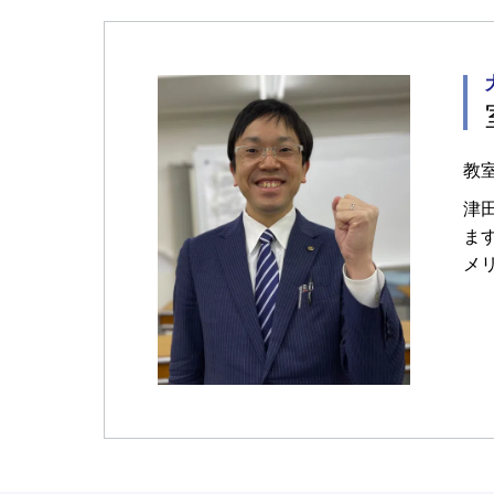
教
津
ま
メ