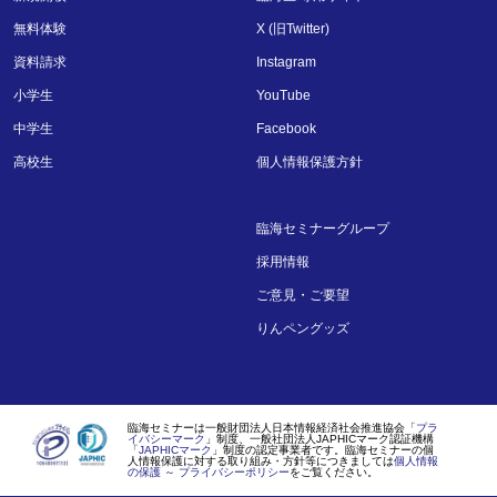
無料体験
X (旧Twitter)
資料請求
Instagram
小学生
YouTube
中学生
Facebook
高校生
個人情報保護方針
臨海セミナーグループ
採用情報
ご意見・ご要望
りんペングッズ
臨海セミナーは一般財団法人日本情報経済社会推進協会「
プラ
イバシーマーク
」制度、一般社団法人JAPHICマーク認証機構
「
JAPHICマーク
」制度の認定事業者です。臨海セミナーの個
人情報保護に対する取り組み・方針等につきましては
個人情報
の保護 ～ プライバシーポリシー
をご覧ください。