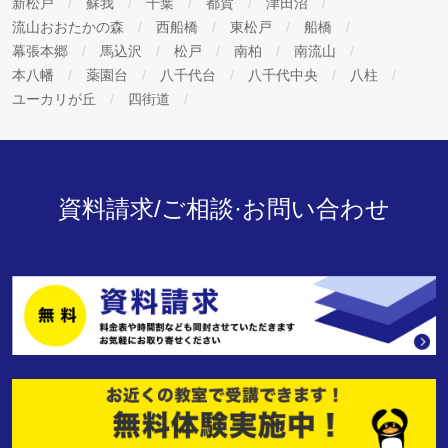
新松戸
蘇我
千葉
都賀
津田沼
流山おおたかの森
西船橋
東松戸
船橋
幕張本郷
馬込沢
松戸
南柏
南流山
本八幡
薬園台
八千代台
八千代中央
八柱
ユーカリが丘
四街道
資料請求/ご相談·お問い合わせ