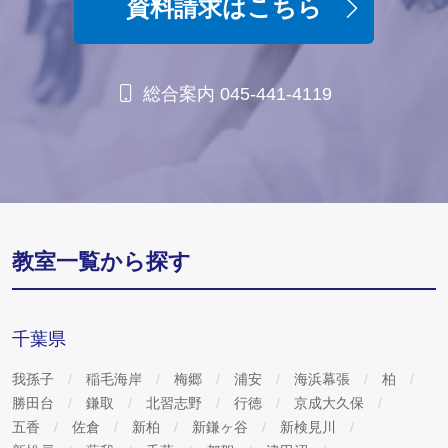
資料請求はこちら
総合案内 045-441-4119
教室一覧から探す
千葉県
我孫子
稲毛海岸
梅郷
浦安
海浜幕張
柏
勝田台
鎌取
北習志野
行徳
京成大久保
五香
佐倉
新柏
新鎌ヶ谷
新検見川