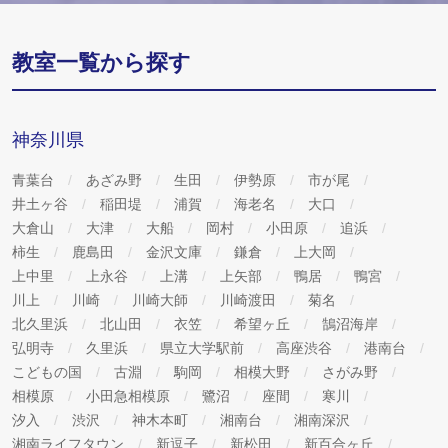
教室一覧から探す
神奈川県
青葉台
あざみ野
生田
伊勢原
市が尾
井土ヶ谷
稲田堤
浦賀
海老名
大口
大倉山
大津
大船
岡村
小田原
追浜
柿生
鹿島田
金沢文庫
鎌倉
上大岡
上中里
上永谷
上溝
上矢部
鴨居
鴨宮
川上
川崎
川崎大師
川崎渡田
菊名
北久里浜
北山田
衣笠
希望ヶ丘
鵠沼海岸
弘明寺
久里浜
県立大学駅前
高座渋谷
港南台
こどもの国
古淵
駒岡
相模大野
さがみ野
相模原
小田急相模原
鷺沼
座間
寒川
汐入
渋沢
神木本町
湘南台
湘南深沢
湘南ライフタウン
新逗子
新松田
新百合ヶ丘