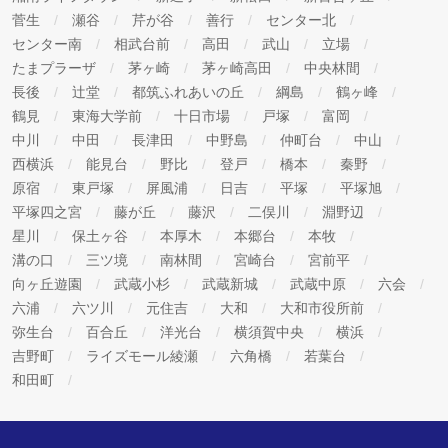
菅生
瀬谷
芹が谷
善行
センター北
センター南
相武台前
高田
武山
立場
たまプラーザ
茅ヶ崎
茅ヶ崎高田
中央林間
長後
辻堂
都筑ふれあいの丘
綱島
鶴ヶ峰
鶴見
東海大学前
十日市場
戸塚
富岡
中川
中田
長津田
中野島
仲町台
中山
西横浜
能見台
野比
登戸
橋本
秦野
原宿
東戸塚
屏風浦
日吉
平塚
平塚旭
平塚四之宮
藤が丘
藤沢
二俣川
淵野辺
星川
保土ヶ谷
本厚木
本郷台
本牧
溝の口
三ツ境
南林間
宮崎台
宮前平
向ヶ丘遊園
武蔵小杉
武蔵新城
武蔵中原
六会
六浦
六ツ川
元住吉
大和
大和市役所前
弥生台
百合丘
洋光台
横須賀中央
横浜
吉野町
ライズモール綾瀬
六角橋
若葉台
和田町