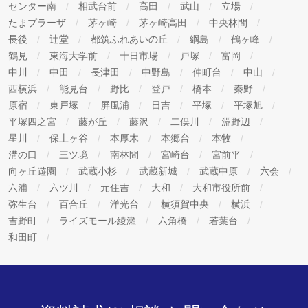
センター南
相武台前
高田
武山
立場
たまプラーザ
茅ヶ崎
茅ヶ崎高田
中央林間
長後
辻堂
都筑ふれあいの丘
綱島
鶴ヶ峰
鶴見
東海大学前
十日市場
戸塚
富岡
中川
中田
長津田
中野島
仲町台
中山
西横浜
能見台
野比
登戸
橋本
秦野
原宿
東戸塚
屏風浦
日吉
平塚
平塚旭
平塚四之宮
藤が丘
藤沢
二俣川
淵野辺
星川
保土ヶ谷
本厚木
本郷台
本牧
溝の口
三ツ境
南林間
宮崎台
宮前平
向ヶ丘遊園
武蔵小杉
武蔵新城
武蔵中原
六会
六浦
六ツ川
元住吉
大和
大和市役所前
弥生台
百合丘
洋光台
横須賀中央
横浜
吉野町
ライズモール綾瀬
六角橋
若葉台
和田町