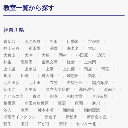
教室一覧から探す
神奈川県
青葉台
あざみ野
生田
伊勢原
市が尾
井土ヶ谷
稲田堤
浦賀
海老名
大口
大倉山
大津
大船
岡村
小田原
追浜
柿生
鹿島田
金沢文庫
鎌倉
上大岡
上中里
上永谷
上溝
上矢部
鴨居
鴨宮
川上
川崎
川崎大師
川崎渡田
菊名
北久里浜
北山田
衣笠
希望ヶ丘
鵠沼海岸
弘明寺
久里浜
県立大学駅前
高座渋谷
港南台
こどもの国
古淵
駒岡
相模大野
さがみ野
相模原
小田急相模原
鷺沼
座間
寒川
汐入
渋沢
神木本町
湘南台
湘南深沢
湘南ライフタウン
新逗子
新松田
新百合ヶ丘
菅生
瀬谷
芹が谷
善行
センター北