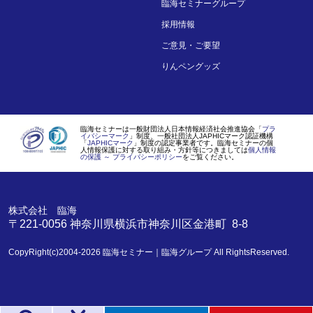
臨海セミナーグループ
採用情報
ご意見・ご要望
りんペングッズ
臨海セミナーは一般財団法人日本情報経済社会推進協会「
プラ
イバシーマーク
」制度、一般社団法人JAPHICマーク認証機構
「
JAPHICマーク
」制度の認定事業者です。臨海セミナーの個
人情報保護に対する取り組み・方針等につきましては
個人情報
の保護 ～ プライバシーポリシー
をご覧ください。
株式会社 臨海
〒221-0056
神奈川県
横浜市
神奈川区金港町 8-8
CopyRight(c)2004-2026
臨海セミナー｜臨海グループ
All RightsReserved.