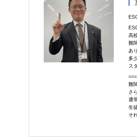
E
E
高
難
あ
多
ス
===
難
さ
通
生
そ