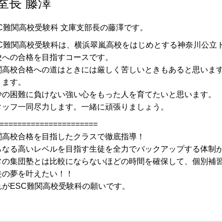
室長 藤澤
SC難関高校受験科 文庫支部長の藤澤です。
SC難関高校受験科は、横浜翠嵐高校をはじめとする神奈川公立
校への合格を目指すコースです。
関高校合格への道はときには厳しく苦しいときもあると思いま
ります。
少の困難に負けない強い心をもった人を育てたいと思います。
タッフ一同尽力します。一緒に頑張りましょう。
======================
関高校合格を目指したクラスで徹底指導！
らなる高いレベルを目指す生徒を全力でバックアップする体制
常の集団塾とは比較にならないほどの時間を確保して、個別補
徒の夢を叶えたい！！
れがESC難関高校受験科の願いです。