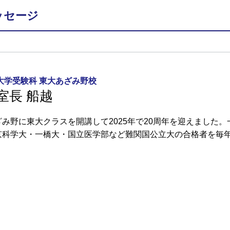
ッセージ
大学受験科 東大あざみ野校
室長 船越
ざみ野に東大クラスを開講して2025年で20周年を迎えました
京科学大・一橋大・国立医学部など難関国公立大の合格者を毎