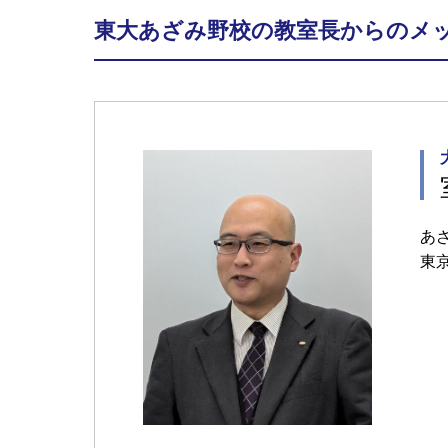
東大あざみ野校の教室長からのメ
あ
東