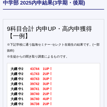
中学部 2025内申結果(3学期・後期)
9科目合計 内申UP・高内申獲得
【一例】
※下記学校に通う臨海セミナー･セレクト在籍生の結果です。(一部
抜粋)
※生徒からの聞き取り調査によるものです。
大綱 中2
43⤴44 1UP！
大綱 中2
41⤴43 2UP！
大綱 中2
40⤴43 3UP！
大綱 中1
39⤴42 3UP！
大綱 中1
38⤴41 3UP！
大綱 中2
38⤴40 2UP！
大綱 中1
36⤴40 4UP！
大綱 中2
36⤴38 2UP！