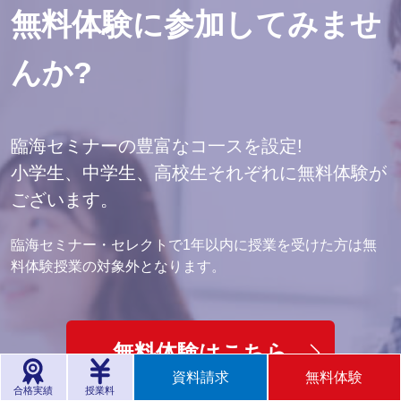
無料体験に参加してみませ
んか?
臨海セミナーの豊富なコ一スを設定!
小学生、中学生、高校生それぞれに無料体験が
ございます。
臨海セミナー・セレクトで1年以内に授業を受けた方は無
料体験授業の対象外となります。
無料体験はこちら
資料請求
無料体験
合格実績
授業料