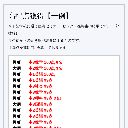
高得点獲得【一例】
※下記学校に通う臨海セミナー･セレクト在籍生の結果です。(一部
抜粋)
※生徒からの聞き取り調査によるものです。
※満点を100点に換算しております。
樽町
中3数学 100点 6名!
大綱
中2数学 100点 3名!
樽町
中1英語 100点
樽町
中1英語 99点
樽町
中3社会 99点
樽町
中3数学 99点
樽町
中3理科 98点 3名!
大綱
中3国語 98点
樽町
中2英語 98点
樽町
中3英語 98点
樽町
中3数学 98点