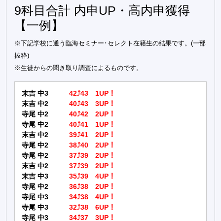
9科目合計 内申UP・高内申獲得
【一例】
※下記学校に通う臨海セミナー･セレクト在籍生の結果です。(一部
抜粋)
※生徒からの聞き取り調査によるものです。
末吉 中3
42⤴43 1UP！
末吉 中2
40⤴43 3UP！
寺尾 中2
40⤴42 2UP！
寺尾 中2
40⤴41 1UP！
末吉 中2
39⤴41 2UP！
寺尾 中2
38⤴40 2UP！
寺尾 中2
37⤴39 2UP！
末吉 中2
37⤴39 2UP！
末吉 中3
35⤴39 4UP！
寺尾 中2
36⤴38 2UP！
寺尾 中3
34⤴38 4UP！
寺尾 中3
32⤴38 6UP！
寺尾 中3
34⤴37 3UP！