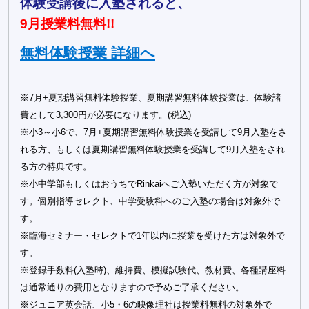
体験受講後に入塾されると、
9月授業料無料!!
無料体験授業 詳細へ
※7月+夏期講習無料体験授業、夏期講習無料体験授業は、体験諸
費として3,300円が必要になります。(税込)
※小3～小6で、7月+夏期講習無料体験授業を受講して9月入塾をさ
れる方、もしくは夏期講習無料体験授業を受講して9月入塾をされ
る方の特典です。
※小中学部もしくはおうちでRinkaiへご入塾いただく方が対象で
す。個別指導セレクト、中学受験科へのご入塾の場合は対象外で
す。
※臨海セミナー・セレクトで1年以内に授業を受けた方は対象外で
す。
※登録手数料(入塾時)、維持費、模擬試験代、教材費、各種講座料
は通常通りの費用となりますので予めご了承ください。
※ジュニア英会話、小5・6の映像理社は授業料無料の対象外で