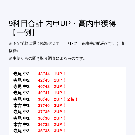
9科目合計 内申UP・高内申獲得
【一例】
※下記学校に通う臨海セミナー･セレクト在籍生の結果です。(一部
抜粋)
※生徒からの聞き取り調査によるものです。
寺尾 中2
43⤴44 1UP！
寺尾 中2
42⤴43 1UP！
寺尾 中2
40⤴42 2UP！
寺尾 中2
40⤴41 1UP！
寺尾 中1
38⤴40 2UP！ 2名！
末吉 中1
37⤴40 3UP！
寺尾 中2
37⤴39 2UP！
寺尾 中1
36⤴38 2UP！
末吉 中2
36⤴38 2UP！
寺尾 中2
35⤴38 3UP！