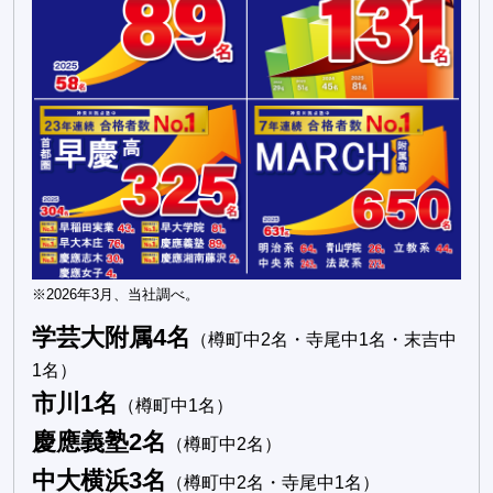
※2026年3月、当社調べ。
学芸大附属4名
（樽町中2名・寺尾中1名・末吉中
1名）
市川1名
（樽町中1名）
慶應義塾2名
（樽町中2名）
中大横浜3名
（樽町中2名・寺尾中1名）