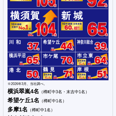
※2026年3月、当社調べ。
横浜翠嵐4名
（樽町中3名・末吉中1名）
希望ケ丘1名
（樽町中1名）
多摩1名
（樽町中1名）