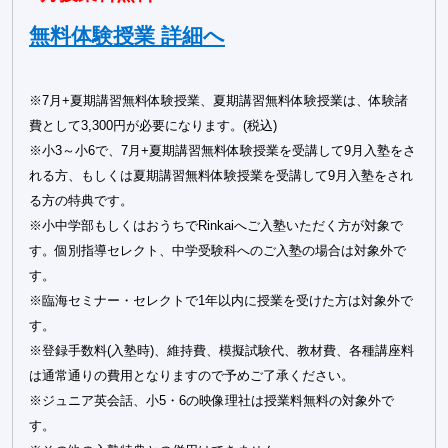
無料体験授業 詳細へ
※7月+夏期講習無料体験授業、夏期講習無料体験授業は、体験諸
費として3,300円が必要になります。(税込)
※小3～小6で、7月+夏期講習無料体験授業を受講して9月入塾をさ
れる方、もしくは夏期講習無料体験授業を受講して9月入塾をされ
る方の特典です。
※小中学部もしくはおうちでRinkaiへご入塾いただく方が対象で
す。個別指導セレクト、中学受験科へのご入塾の場合は対象外で
す。
※臨海セミナー・セレクトで1年以内に授業を受けた方は対象外で
す。
※登録手数料(入塾時)、維持費、模擬試験代、教材費、各種講座料
は通常通りの費用となりますので予めご了承ください。
※ジュニア英会話、小5・6の映像理社は授業料無料の対象外で
す。