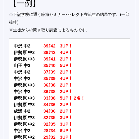
【一例】
※下記学校に通う臨海セミナー･セレクト在籍生の結果です。(一部
抜粋)
※生徒からの聞き取り調査によるものです。
中沢 中2
39⤴42 3UP！
伊勢原 中2
38⤴42 4UP！
伊勢原 中3
39⤴41 2UP！
山王 中3
35⤴40 5UP！
中沢 中2
37⤴39 2UP！
中沢 中2
35⤴39 4UP！
伊勢原 中3
36⤴38 2UP！
中沢 中2
36⤴38 2UP！
伊勢原 中3
33⤴38 5UP！ 2名！
伊勢原 中3
34⤴36 2UP！
成瀬 中2
34⤴36 2UP！
伊勢原 中3
32⤴35 3UP！
伊勢原 中2
32⤴35 3UP！
中沢 中2
28⤴34 6UP！
伊勢原 中2
29⤴32 3UP！