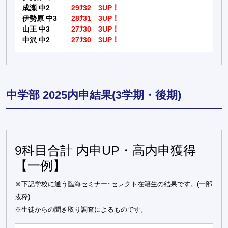
成瀬 中2
29⤴32 3UP！
伊勢原 中3
28⤴31 3UP！
山王 中3
27⤴30 3UP！
中沢 中2
27⤴30 3UP！
中学部 2025内申結果(3学期・後期)
9科目合計 内申UP・高内申獲得
【一例】
※下記学校に通う臨海セミナー･セレクト在籍生の結果です。(一部
抜粋)
※生徒からの聞き取り調査によるものです。