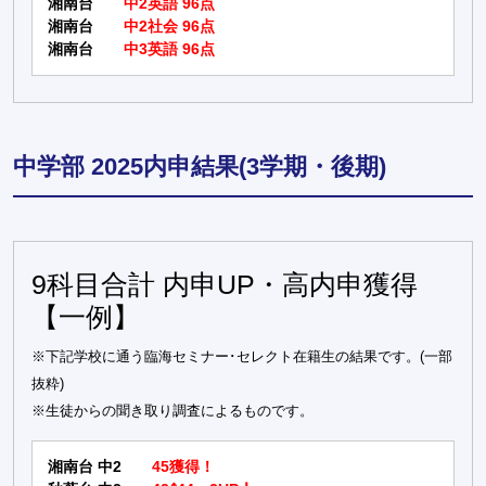
湘南台
中2英語 96点
湘南台
中2社会 96点
湘南台
中3英語 96点
中学部 2025内申結果(3学期・後期)
9科目合計 内申UP・高内申獲得
【一例】
※下記学校に通う臨海セミナー･セレクト在籍生の結果です。(一部
抜粋)
※生徒からの聞き取り調査によるものです。
湘南台 中2
45獲得！