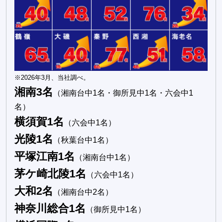
※2026年3月、当社調べ。
湘南3名
（湘南台中1名・御所見中1名・六会中1
名）
横須賀1名
（六会中1名）
光陵1名
（秋葉台中1名）
平塚江南1名
（湘南台中1名）
茅ケ崎北陵1名
（六会中1名）
大和2名
（湘南台中2名）
神奈川総合1名
（御所見中1名）