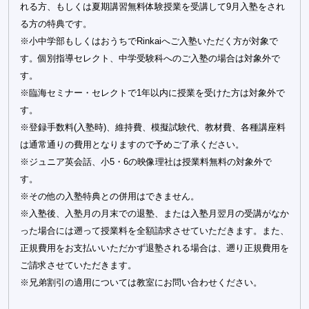
れる方、もしくは夏期講習無料体験授業を受講して9月入塾をされ
る方の特典です。
※小中学部もしくはおうちでRinkaiへご入塾いただく方が対象で
す。個別指導セレクト、中学受験科へのご入塾の場合は対象外で
す。
※臨海セミナー・セレクトで1年以内に授業を受けた方は対象外で
す。
※登録手数料(入塾時)、維持費、模擬試験代、教材費、各種講座料
は通常通りの費用となりますので予めご了承ください。
※ジュニア英会話、小5・6の映像理社は授業料無料の対象外で
す。
※その他の入塾特典との併用はできません。
※入塾後、入塾月の月末での退塾、または入塾月翌月の受講がなか
った場合には遡って授業料を全額請求させていただきます。また、
正規費用をお支払いいただかず退塾される場合は、遡り正規費用を
ご請求させていただきます。
※兄弟割引の適用については教室にお問い合わせください。