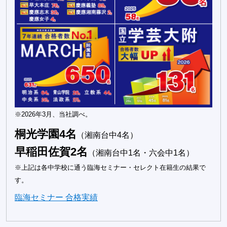
※2026年3月、当社調べ。
桐光学園4名
（湘南台中4名）
早稲田佐賀2名
（湘南台中1名・六会中1名）
※上記は各中学校に通う臨海セミナー・セレクト在籍生の結果で
す。
臨海セミナー 合格実績