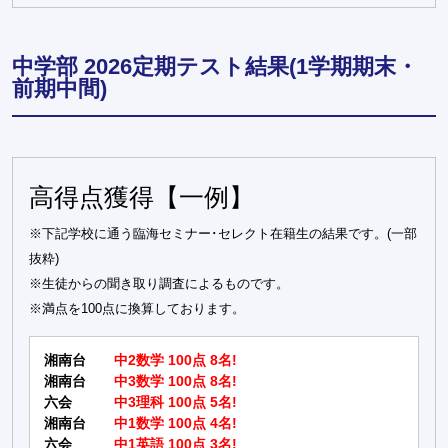
中学部 2026定期テスト結果(1学期期末・
前期中間)
高得点獲得【一例】
※下記学校に通う臨海セミナー･セレクト在籍生の結果です。(一部
抜粋)
※生徒からの聞き取り調査によるものです。
※満点を100点に換算しております。
湘南台
中2数学 100点 8名!
湘南台
中3数学 100点 8名!
六会
中3理科 100点 5名!
湘南台
中1数学 100点 4名!
六会
中1英語 100点 3名!